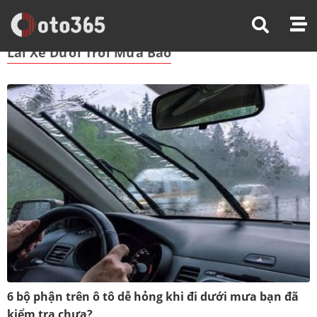
Trang Chủ
Lái Xe Dưới Trời Mưa Bão
Lái Xe Dưới Trời Mưa Bão
6 bộ phận trên ô tô dễ hỏng khi đi dưới mưa bạn đã
kiểm tra chưa?