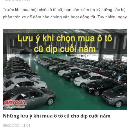
15/07/2024 23:42
Trước khi mua một chiếc ô tô cũ, bạn cần kiểm tra kỹ lưỡng các bộ
phận trên xe để đảm bảo chúng vẫn hoạt động tốt. Tuy nhiên, ngay
sau khi đã chọn được một chiếc xe ưng ý, bạn cũng cần thực hiện
một số công việc quan trọng để đảm bảo chiếc xe của mình hoàn
hảo và an toàn hơn khi sử dụng. Dưới đây là một số việc cần làm
ngay sau khi mua một chiếc xe cũ.
Những lưu ý khi mua ô tô cũ cho dịp cuối năm
09/01/2024 11:01