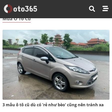
Trang Chủ
Mua Ô Tô Cũ
Mua Ô Tô Cũ
3 mẫu ô tô cũ dù có 'rẻ như bèo' cũng nên tránh xa