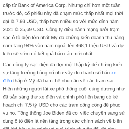
cấp từ Bank of America Corp. Nhưng chỉ hơn một tuần
trước đó, cổ phiếu này đã chạm mức thấp nhất mọi thời
đại là 7,93 USD, thấp hơn nhiều so với mức đỉnh năm
2021 là 35,69 USD. Công ty điều hành mạng lưới trạm
sạc ô tô điện lớn nhất Mỹ đã chứng kiến doanh thu hàng
năm tăng 94% vào năm ngoái lên 468,1 triệu USD và dự
kiến ​​sẽ sớm có kết quả báo cáo mới nhất.
Các công ty sạc điện đã đợi một thập kỷ để chứng kiến ​​
sự tăng trưởng bùng nổ như vậy do doanh số bán
xe
điện
thấp ở Mỹ đã hạn chế nhu cầu về các trạm sạc.
Hiện những người lái xe phổ thông cuối cùng dường như
đã sẵn sàng thử xe điện và chính phủ liên bang có kế
hoạch chi 7,5 tỷ USD cho các trạm công cộng để phục
vụ họ. Tổng thống Joe Biden đã coi việc chuyển sang sử
dụng ô tô điện là nền tảng trong các chính sách về biến