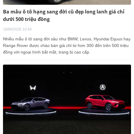
Ba mẫu ô tô hạng sang đời cũ đẹp long lanh giá chỉ
dưới 500 triệu đồng
18/06/2026 10:44
Nhiều mẫu ô tô sang đời sâu như BMW, Lexus, Hyundai Equus hay
Range Rover được chào bán giá chỉ từ hơn 300 đến trên 500 triệu
đồng với ngoại hình bắt mắt, trang bị cao cấp.