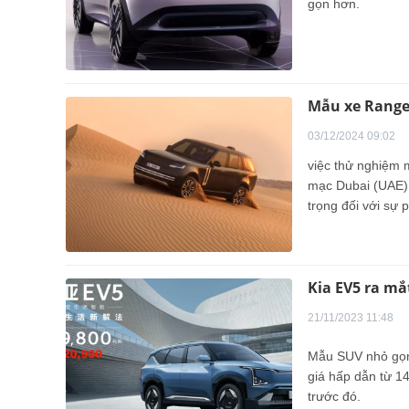
gọn hơn.
Mẫu xe Range 
03/12/2024 09:02
việc thử nghiệm m
mạc Dubai (UAE) 
trọng đối với sự 
Kia EV5 ra mắ
21/11/2023 11:48
Mẫu SUV nhỏ gọn 
giá hấp dẫn từ 1
trước đó.