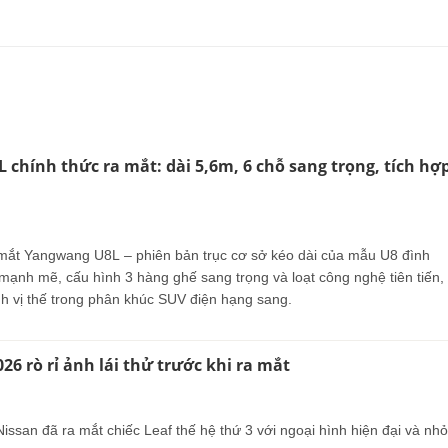
chính thức ra mắt: dài 5,6m, 6 chỗ sang trọng, tích hợ
mắt Yangwang U8L – phiên bản trục cơ sở kéo dài của mẫu U8 đình
 mạnh mẽ, cấu hình 3 hàng ghế sang trọng và loạt công nghệ tiên tiến,
nh vị thế trong phân khúc SUV điện hạng sang.
26 rò rỉ ảnh lái thử trước khi ra mắt
ssan đã ra mắt chiếc Leaf thế hệ thứ 3 với ngoại hình hiện đại và nhỏ