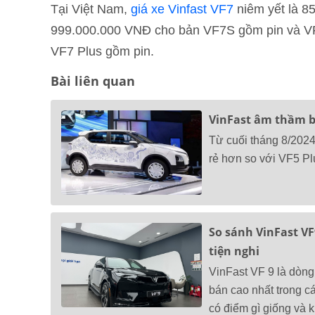
Tại Việt Nam,
giá xe Vinfast VF7
niêm yết là 8
999.000.000 VNĐ cho bản VF7S gồm pin và VF
VF7 Plus gồm pin.
Bài liên quan
VinFast âm thầm bổ
Từ cuối tháng 8/2024
rẻ hơn so với VF5 Plu
So sánh VinFast VF
tiện nghi
VinFast VF 9 là dòng
bán cao nhất trong c
có điểm gì giống và 