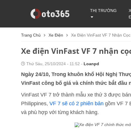
THỊ TRƯỜNG
Trang Chủ
Xe Điện
Xe Điện VinFast VF 7 Nhận Cọc 
Xe điện VinFast VF 7 nhận cọc
Thứ Sáu, 25/10/2024 - 11:52 -
Loanpd
Ngày 24/10, Trong khuôn khổ Hội Nghị Thượ
VinFast công bố giá và chính thức bắt đầu 
VinFast VF 7 trở thành mẫu xe thứ 3 được bán t
Philippines,
VF 7 sẽ có 2 phiên bản
gồm VF 7 B
và phù hợp với từng khách hàng.
Xe điện VF 7 chính thức mở 