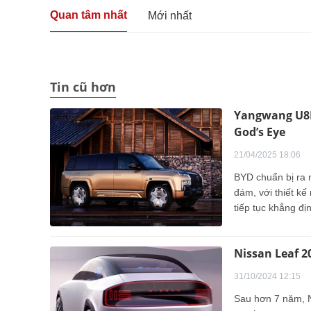
Quan tâm nhất
Mới nhất
Tin cũ hơn
Yangwang U8L 
God’s Eye
21/04/2025 18:06
BYD chuẩn bị ra 
đám, với thiết kế
tiếp tục khẳng đị
Nissan Leaf 20
31/10/2024 12:15
Sau hơn 7 năm, Ni