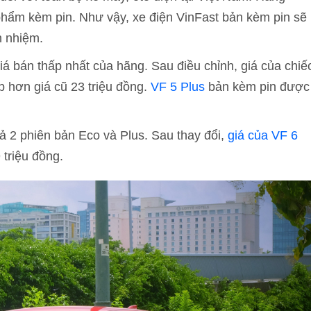
 phẩm kèm pin. Như vậy, xe điện VinFast bản kèm pin sẽ
n nhiệm.
giá bán thấp nhất của hãng. Sau điều chỉnh, giá của chiế
ấp hơn giá cũ 23 triệu đồng.
VF 5 Plus
bản kèm pin được
ả 2 phiên bản Eco và Plus. Sau thay đổi,
giá của VF 6
 triệu đồng.