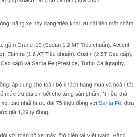
hai giúp khách hàng có đa dạng lựa chọn.
ông, hãng xe này đang triển khai ưu đãi tiền mặt nhằm
o gồm Grand i10 (Sedan 1.2 MT Tiêu chuẩn), Accent
p), Elantra (1.6 AT Tiêu chuẩn), Custin (2.5T Cao cấp),
T Cao cấp) và Santa Fe (Prestige, Turbo Calligraphy,
 đồng, áp dụng cho toàn bộ khách hàng mua và hoàn tất
ố mức ưu đãi chi tiết cho từng sản phẩm. Nhiều khả
 xe, cao nhất là ưu đãi 75 triệu đồng với
Santa Fe
, đưa
ức giá 1,29 tỷ đồng.
đối với toàn bộ xe máy, ôtô điện tại Việt Nam. Hãng