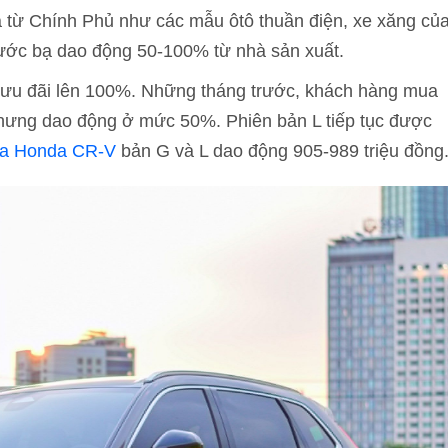
 từ Chính Phủ như các mẫu ôtô thuần điện, xe xăng củ
rước bạ dao động 50-100% từ nhà sản xuất.
u đãi lên 100%. Những tháng trước, khách hàng mua
hưng dao động ở mức 50%. Phiên bản L tiếp tục được
ủa Honda CR-V
bản G và L dao động 905-989 triệu đồng