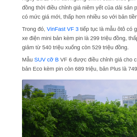
đồng thời điều chỉnh giá niêm yết của dải sản
có mức giá mới, thấp hơn nhiều so với bản tiề
Trong đó,
VinFast VF 3
tiếp tục là mẫu ôtô có 
xe điện mini bản kèm pin là 299 triệu đồng, th
giảm từ 540 triệu xuống còn 529 triệu đồng.
Mẫu
SUV cỡ B
VF 6 được điều chỉnh giá cho c
bản Eco kèm pin còn 689 triệu, bản Plus là 749