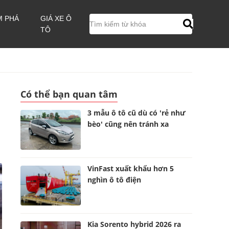
M PHÁ
GIÁ XE Ô
TÔ
Có thể bạn quan tâm
3 mẫu ô tô cũ dù có 'rẻ như
bèo' cũng nên tránh xa
VinFast xuất khẩu hơn 5
nghìn ô tô điện
Kia Sorento hybrid 2026 ra