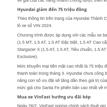
về giá của các hãng nhanh chóng được triển k
Hyundai giảm đến 75 triệu đồng
Theo thông tin trên trang của Hyundai Thành C
lô xe số VIN 2024.
Chương trình được áp dụng với các mẫu xe ba
(1.5 MT, 1.5 AT, 1.5 AT Đặc biệt, 1.5 AT Cao cấ
Stargazer X (1.5 AT, 1.5 AT, Tiêu chuẩn, 1.5 A
Exclusive).
Mức khuyến mại tiền mặt cao nhất là 75 triệu
thanh toán trong tháng 3. Hyundai chưa công b
năng con số ưu đãi sẽ tăng dần theo giá trị của
mức giá cho Santa Fe phiên bản cao nhất về m
Mua xe VinFast hưởng ưu đãi kép
Ngày 26/2, VinFast ngừng chính sách thuê pin 