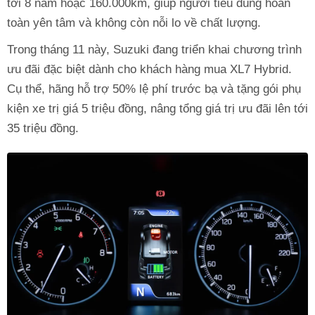
tới 8 năm hoặc 160.000km, giúp người tiêu dùng hoàn
toàn yên tâm và không còn nỗi lo về chất lượng.
Trong tháng 11 này, Suzuki đang triển khai chương trình
ưu đãi đặc biệt dành cho khách hàng mua XL7 Hybrid.
Cụ thể, hãng hỗ trợ 50% lệ phí trước bạ và tặng gói phụ
kiện xe trị giá 5 triệu đồng, nâng tổng giá trị ưu đãi lên tới
35 triệu đồng.