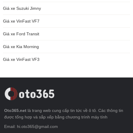
Giá xe Suzuki Jimny
Giá xe VinFast VF7
Giá xe Ford Transit
Giá xe Kia Morning
Giá xe VinFast VF3
Oto365.net
là trang web cung cấp tin tức về ô tô. Các thông tin
được tổng hợp và sắp xếp bằng chương trình máy tính
Email: hi.oto365@gmail.com