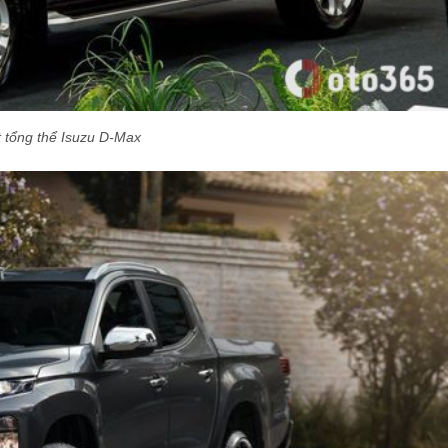
t tổng thể Isuzu D-Max