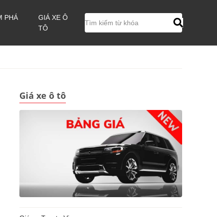
M PHÁ
GIÁ XE Ô
TÔ
Giá xe ô tô