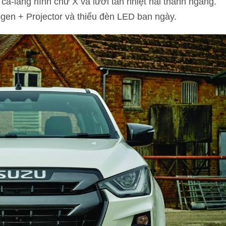
ca-lăng hình chữ X và lưới tản nhiệt hai thanh ngang.
gen + Projector và thiếu đèn LED ban ngày.