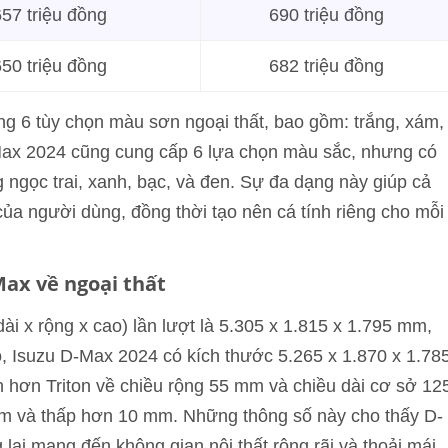
57 triệu đồng
690 triệu đồng
50 triệu đồng
682 triệu đồng
ng 6 tùy chọn màu sơn ngoại thất, bao gồm: trắng, xám,
-Max 2024 cũng cung cấp 6 lựa chọn màu sắc, nhưng có
g ngọc trai, xanh, bạc, và đen. Sự đa dạng này giúp cả
ủa người dùng, đồng thời tạo nên cá tính riêng cho mỗi
Max về ngoại thất
dài x rộng x cao) lần lượt là 5.305 x 1.815 x 1.795 mm,
ó, Isuzu D-Max 2024 có kích thước 5.265 x 1.870 x 1.78
hơn Triton về chiều rộng 55 mm và chiều dài cơ sở 12
m và thấp hơn 10 mm. Những thông số này cho thấy D-
lại mang đến không gian nội thất rộng rãi và thoải mái