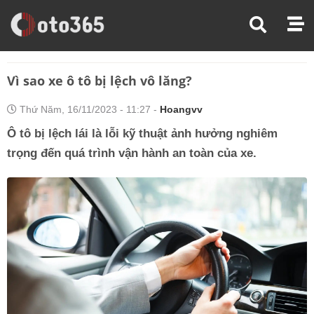
Trang Chủ
Kinh Nghiệm Lái Xe
Vì Sao Xe Ô Tô Bị Lệch Vô Lăng?
Vì sao xe ô tô bị lệch vô lăng?
Thứ Năm, 16/11/2023 - 11:27 -
Hoangvv
Ô tô bị lệch lái là lỗi kỹ thuật ảnh hưởng nghiêm
trọng đến quá trình vận hành an toàn của xe.