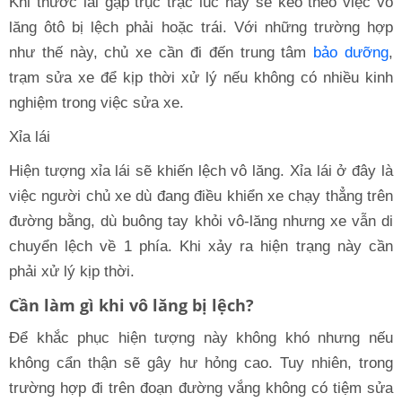
Khi thước lái gặp trục trặc lúc này sẽ kéo theo việc vô
lăng ôtô bị lệch phải hoặc trái. Với những trường hợp
như thế này, chủ xe cần đi đến trung tâm
bảo dưỡng
,
trạm sửa xe để kịp thời xử lý nếu không có nhiều kinh
nghiệm trong việc sửa xe.
Xỉa lái
Hiện tượng xỉa lái sẽ khiến lệch vô lăng. Xỉa lái ở đây là
việc người chủ xe dù đang điều khiển xe chạy thẳng trên
đường bằng, dù buông tay khỏi vô-lăng nhưng xe vẫn di
chuyển lệch về 1 phía. Khi xảy ra hiện trạng này cần
phải xử lý kịp thời.
Cần làm gì khi vô lăng bị lệch?
Để khắc phục hiện tượng này không khó nhưng nếu
không cẩn thận sẽ gây hư hỏng cao. Tuy nhiên, trong
trường hợp đi trên đoạn đường vắng không có tiệm sửa