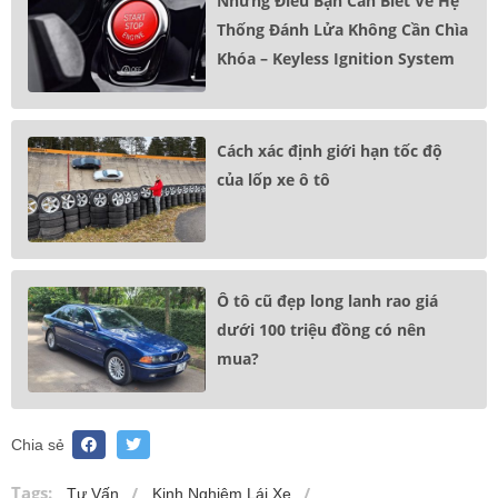
Những Điều Bạn Cần Biết Về Hệ
Thống Đánh Lửa Không Cần Chìa
Khóa – Keyless Ignition System
Cách xác định giới hạn tốc độ
của lốp xe ô tô
Ô tô cũ đẹp long lanh rao giá
dưới 100 triệu đồng có nên
mua?
Chia sẻ
Tags:
Tư Vấn
Kinh Nghiệm Lái Xe