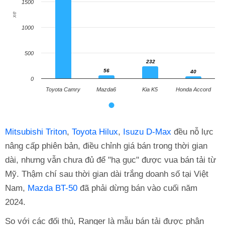
1500
xe
1000
500
232
232
56
40
56
40
0
Toyota Camry
Mazda6
Kia K5
Honda Accord
Mitsubishi Triton
,
Toyota Hilux
,
Isuzu D-Max
đều nỗ lực
nâng cấp phiên bản, điều chỉnh giá bán trong thời gian
dài, nhưng vẫn chưa đủ để "hạ gục" được vua bán tải từ
Mỹ. Thậm chí sau thời gian dài trắng doanh số tại Việt
Nam,
Mazda BT-50
đã phải dừng bán vào cuối năm
2024.
So với các đối thủ, Ranger là mẫu bán tải được phân