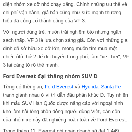
diện nhóm xe cỡ nhỏ chạy xăng. Chính những ưu thế về
chi phí vận hành, giá bán cũng như sức mạnh thương
hiệu đã củng cố thành công của VF 3.
Với người dùng trẻ, muốn trải nghiệm ôtô nhưng ngân
sách thấp, VF 3 là lựa chọn sáng giá. Còn với những gia
đình đã sở hữu xe cỡ lớn, mong muốn tìm mua một
chiếc ôtô thứ 2 để di chuyển trong phố, làm "xe chơi", VF
3 lại càng tỏ rõ thế mạnh.
Ford Everest đại thắng nhóm SUV D
Từng có thời gian,
Ford Everest
và
Hyundai Santa Fe
tranh giành nhau ở vị trí dẫn đầu phân khúc D. Tuy nhiên
khi mẫu SUV Hàn Quốc được nâng cấp với ngoại hình
khó làm hài lòng phần đông người dùng Việt, cán cân
của nhóm xe này đã nghiêng hoàn toàn về Ford Everest.
Trong tháng 11, Everest ghi nhận doanh số đạt 1.449