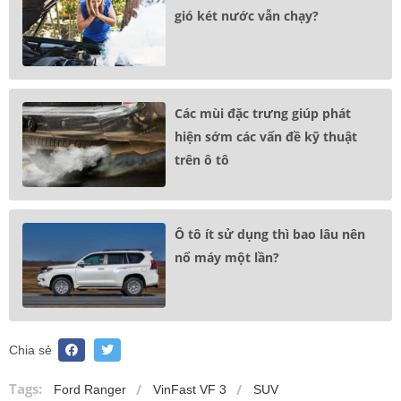
gió két nước vẫn chạy?
Các mùi đặc trưng giúp phát
hiện sớm các vấn đề kỹ thuật
trên ô tô
Ô tô ít sử dụng thì bao lâu nên
nổ máy một lần?
Chia sẻ
Tags:
Ford Ranger
VinFast VF 3
SUV