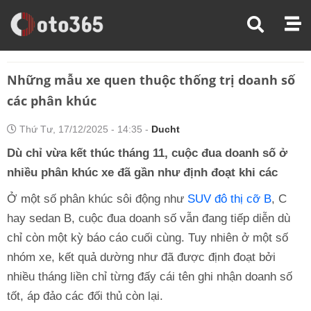
Trang Chủ
Tin Xe
Những Mẫu Xe Quen Thuộc Thống Trị Doanh Số Các Phân Khúc
Những mẫu xe quen thuộc thống trị doanh số
các phân khúc
Thứ Tư, 17/12/2025 - 14:35 -
Ducht
Dù chỉ vừa kết thúc tháng 11, cuộc đua doanh số ở
nhiều phân khúc xe đã gần như định đoạt khi các
Ở một số phân khúc sôi động như
SUV đô thị cỡ B
, C
hay sedan B, cuộc đua doanh số vẫn đang tiếp diễn dù
chỉ còn một kỳ báo cáo cuối cùng. Tuy nhiên ở một số
nhóm xe, kết quả dường như đã được định đoạt bởi
nhiều tháng liền chỉ từng đấy cái tên ghi nhận doanh số
tốt, áp đảo các đối thủ còn lại.