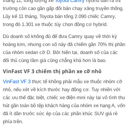
tháng 11, tổng lượng xe
Toyota Camry
hybrid bán ra thị
trường còn cao gần gấp đôi bản chạy xăng truyền thống.
Lũy kế 11 tháng, Toyota bán tổng 2.090 chiếc Camry,
trong đó 1.301 xe thuộc tùy chọn động cơ hybrid.
Dù doanh số không đủ để đưa Camry quay về thời kỳ
hoàng kim, nhưng con số này đã chiếm gần 70% thị phần
của nhóm sedan cỡ D. Bởi hiện tại, doanh số của các
đối thủ cùng tầm giá cũng chẳng khá hơn là bao.
VinFast VF 3 chiếm thị phần xe cỡ nhỏ
VinFast VF 3
thực tế không phải mẫu xe thuộc nhóm cỡ
nhỏ, nếu xét về kích thước hay động cơ. Tuy nhiên với
các ưu thế đặc biệt, chiếc xe điện mini này lại vô tình thu
hút gần toàn bộ tệp khách hàng của nhóm xe hạng A, vốn
đã ít dần trước sức ép của các phân khúc SUV giá rẻ
phía trên.