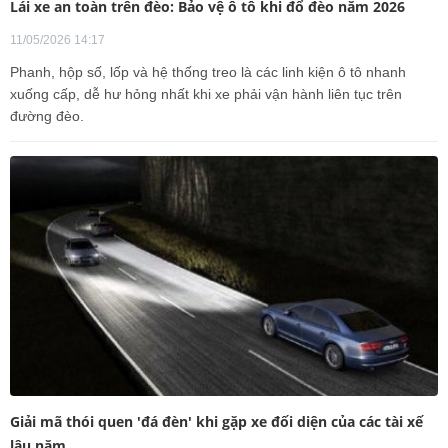
Lái xe an toàn trên đèo: Bảo vệ ô tô khi đổ đèo năm 2026
11/05/2026 14:17
Phanh, hộp số, lốp và hệ thống treo là các linh kiện ô tô nhanh
xuống cấp, dễ hư hỏng nhất khi xe phải vận hành liên tục trên
đường đèo.
Giải mã thói quen 'đá đèn' khi gặp xe đối diện của các tài xế
lâu năm