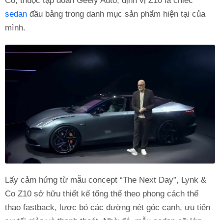
Co, thuộc tập đoàn Geely Auto, định vị Z10 là chiếc
sedan
đầu bảng trong danh mục sản phẩm hiện tại của
mình.
Lấy cảm hứng từ mẫu concept “The Next Day”, Lynk &
Co Z10 sở hữu thiết kế tổng thể theo phong cách thể
thao fastback, lược bỏ các đường nét góc cạnh, ưu tiên