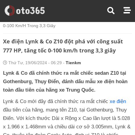
Trang Chủ
Xe Điện
Xe Điện Lynk & Co Z10 Đột Phá Với Công Suất 777 HP, Tăng Tốc
0-100 Km/h Trong 3,3 Giây
Xe điện Lynk & Co Z10 đột phá với công suất
777 HP, tăng tốc 0-100 km/h trong 3,3 giây
Thứ Tư, 19/06/2024 - 06:29 -
Tienkm
Lynk & Co đã chính thức ra mắt chiếc sedan Z10 tại
Gothenburg, Thụy Điển, đánh dấu mẫu xe điện hoàn
toàn đầu tiên của hãng xe Trung Quốc.
Lynk & Co mới đây đã chính thức ra mắt chiếc
xe điện
đầu tiên của hãng, mang tên Z10, tại Gothenburg, Thụy
Điển. Với kích thước Dài x Rộng x Cao lần lượt là 5.028
x 1.966 x 1.468mm và chiều dài cơ sở 3.005mm, Lynk &