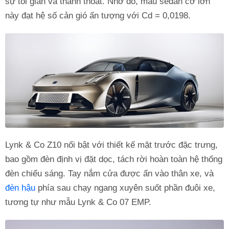
sự tối giản và thanh thoát. Nhờ đó, mẫu sedan cỡ lớn
này đạt hệ số cản gió ấn tượng với Cd = 0,0198.
Lynk & Co Z10 nổi bật với thiết kế mặt trước đặc trưng,
bao gồm đèn định vị đặt dọc, tách rời hoàn toàn hệ thống
đèn chiếu sáng. Tay nắm cửa được ẩn vào thân xe, và
đèn hậu
phía sau chạy ngang xuyên suốt phần đuôi xe,
tương tự như mẫu Lynk & Co 07 EMP.