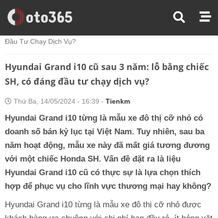
Trang Chủ
Thị Trường Xe
Hyundai Grand I10 Cũ Sau 3 Năm: Lỗ Bằng Chiếc SH, Có Đáng
Đầu Tư Chạy Dịch Vụ?
Hyundai Grand i10 cũ sau 3 năm: lỗ bằng chiếc
SH, có đáng đầu tư chạy dịch vụ?
Thứ Ba, 14/05/2024 - 16:39 -
Tienkm
Hyundai Grand i10 từng là mẫu xe đô thị cỡ nhỏ có
doanh số bán kỷ lục tại Việt Nam. Tuy nhiên, sau ba
năm hoạt động, mẫu xe này đã mất giá tương đương
với một chiếc Honda SH. Vấn đề đặt ra là liệu
Hyundai Grand i10 cũ có thực sự là lựa chọn thích
hợp để phục vụ cho lĩnh vực thương mại hay không?
Hyundai Grand i10 từng là mẫu xe đô thị cỡ nhỏ được