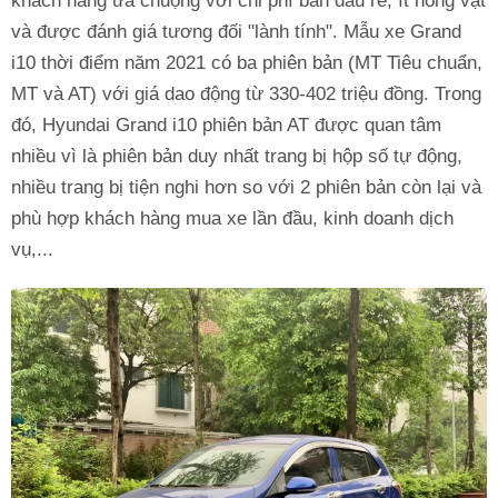
khách hàng ưa chuộng với chi phí ban đầu rẻ, ít hỏng vặt
và được đánh giá tương đối "lành tính". Mẫu xe Grand
i10 thời điểm năm 2021 có ba phiên bản (MT Tiêu chuẩn,
MT và AT) với giá dao động từ 330-402 triệu đồng. Trong
đó, Hyundai Grand i10 phiên bản AT được quan tâm
nhiều vì là phiên bản duy nhất trang bị hộp số tự động,
nhiều trang bị tiện nghi hơn so với 2 phiên bản còn lại và
phù hợp khách hàng mua xe lần đầu, kinh doanh dịch
vụ,...