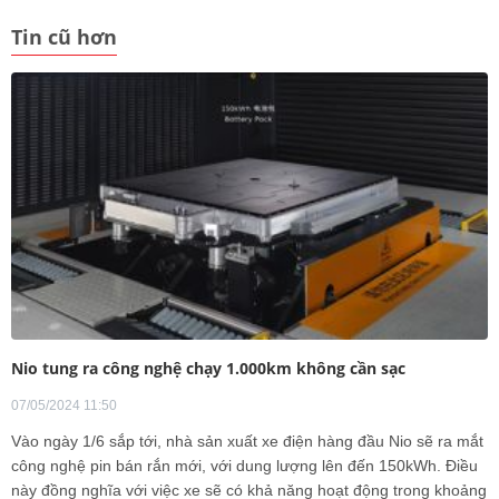
Tin cũ hơn
Nio tung ra công nghệ chạy 1.000km không cần sạc
07/05/2024 11:50
Vào ngày 1/6 sắp tới, nhà sản xuất xe điện hàng đầu Nio sẽ ra mắt
công nghệ pin bán rắn mới, với dung lượng lên đến 150kWh. Điều
này đồng nghĩa với việc xe sẽ có khả năng hoạt động trong khoảng