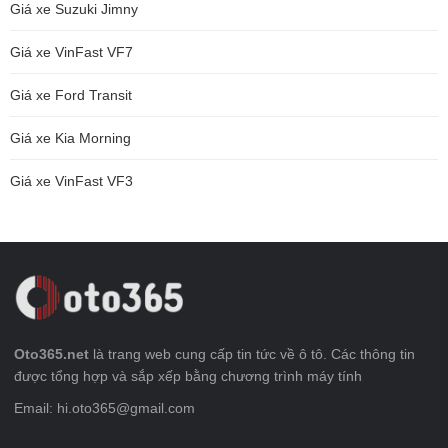
Giá xe Suzuki Jimny
Giá xe VinFast VF7
Giá xe Ford Transit
Giá xe Kia Morning
Giá xe VinFast VF3
Oto365.net
là trang web cung cấp tin tức về ô tô. Các thông tin
được tổng hợp và sắp xếp bằng chương trình máy tính
Email: hi.oto365@gmail.com