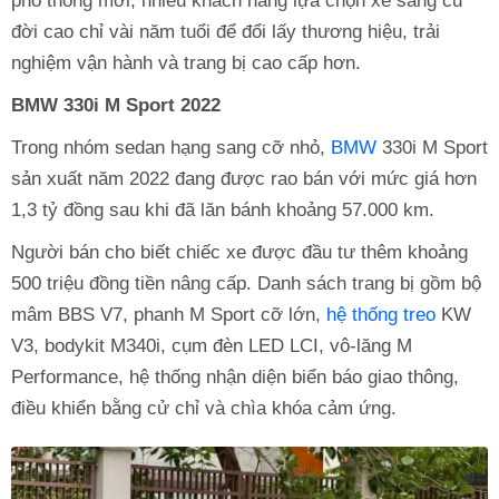
phổ thông mới, nhiều khách hàng lựa chọn xe sang cũ
đời cao chỉ vài năm tuổi để đổi lấy thương hiệu, trải
nghiệm vận hành và trang bị cao cấp hơn.
BMW 330i M Sport 2022
Trong nhóm sedan hạng sang cỡ nhỏ,
BMW
330i M Sport
sản xuất năm 2022 đang được rao bán với mức giá hơn
1,3 tỷ đồng sau khi đã lăn bánh khoảng 57.000 km.
Người bán cho biết chiếc xe được đầu tư thêm khoảng
500 triệu đồng tiền nâng cấp. Danh sách trang bị gồm bộ
mâm BBS V7, phanh M Sport cỡ lớn,
hệ thống treo
KW
V3, bodykit M340i, cụm đèn LED LCI, vô-lăng M
Performance, hệ thống nhận diện biển báo giao thông,
điều khiển bằng cử chỉ và chìa khóa cảm ứng.