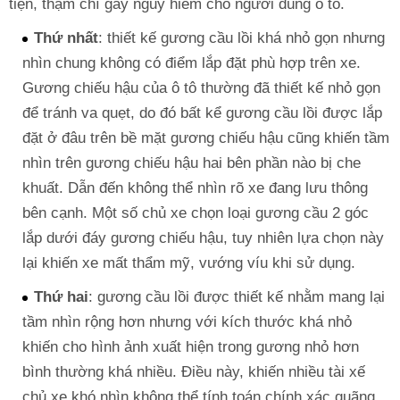
tiện, thậm chí gây nguy hiểm cho người dùng ô tô.
Thứ nhất
: thiết kế gương cầu lồi khá nhỏ gọn nhưng
nhìn chung không có điểm lắp đặt phù hợp trên xe.
Gương chiếu hậu của ô tô thường đã thiết kế nhỏ gọn
để tránh va quẹt, do đó bất kể gương cầu lồi được lắp
đặt ở đâu trên bề mặt gương chiếu hậu cũng khiến tầm
nhìn trên gương chiếu hậu hai bên phần nào bị che
khuất. Dẫn đến không thể nhìn rõ xe đang lưu thông
bên cạnh. Một số chủ xe chọn loại gương cầu 2 góc
lắp dưới đáy gương chiếu hậu, tuy nhiên lựa chọn này
lại khiến xe mất thẩm mỹ, vướng víu khi sử dụng.
Thứ hai
: gương cầu lồi được thiết kế nhằm mang lại
tầm nhìn rộng hơn nhưng với kích thước khá nhỏ
khiến cho hình ảnh xuất hiện trong gương nhỏ hơn
bình thường khá nhiều. Điều này, khiến nhiều tài xế
chủ xe khó nhìn không thể tính toán chính xác quãng