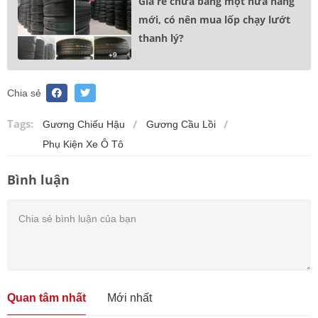
Giá rẻ chưa bằng một nửa hàng
mới, có nên mua lốp chạy lướt
thanh lý?
Chia sẻ
Tags:
Gương Chiếu Hậu
Gương Cầu Lồi
Phụ Kiện Xe Ô Tô
Bình luận
Quan tâm nhất
Mới nhất