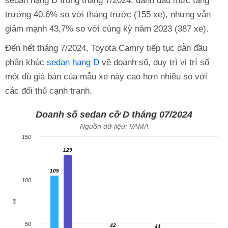
sedan hạng D trong tháng 7/2024, đánh dấu mức tăng
trưởng 40,6% so với tháng trước (155 xe), nhưng vẫn
giảm mạnh 43,7% so với cùng kỳ năm 2023 (387 xe).
Đến hết tháng 7/2024, Toyota Camry tiếp tục dẫn đầu
phân khúc
sedan hạng D
về doanh số, duy trì vị trí số
một dù giá bán của mẫu xe này cao hơn nhiều so với
các đối thủ cạnh tranh.
Doanh số sedan cỡ D tháng 07/2024
Nguồn dữ liệu: VAMA
150
129
129
105
105
100
xe
42
50
41
42
41