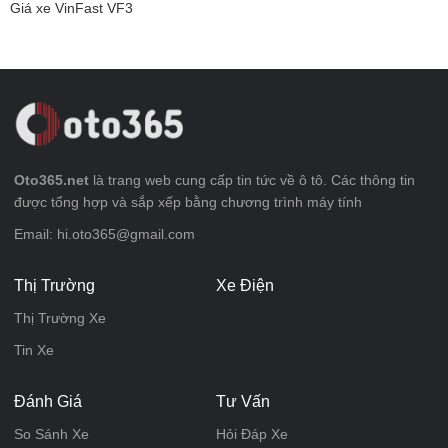
Giá xe VinFast VF3
Oto365.net
là trang web cung cấp tin tức về ô tô. Các thông tin
được tổng hợp và sắp xếp bằng chương trình máy tính
Email: hi.oto365@gmail.com
Thị Trường
Xe Điện
Thị Trường Xe
Tin Xe
Đánh Giá
Tư Vấn
So Sánh Xe
Hỏi Đáp Xe