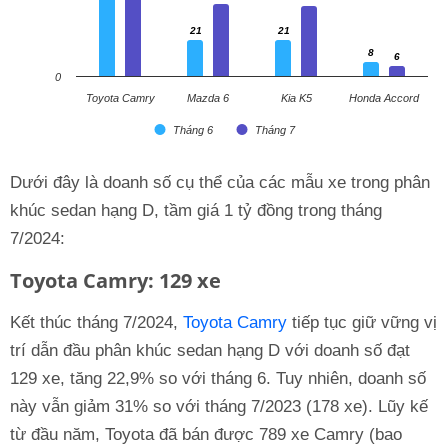
21
21
21
21
8
8
6
6
0
Toyota Camry
Mazda 6
Kia K5
Honda Accord
Tháng 6
Tháng 7
Dưới đây là doanh số cụ thể của các mẫu xe trong phân
khúc sedan hạng D, tầm giá 1 tỷ đồng trong tháng
7/2024:
Toyota Camry: 129 xe
Kết thúc tháng 7/2024,
Toyota Camry
tiếp tục giữ vững vị
trí dẫn đầu phân khúc sedan hạng D với doanh số đạt
129 xe, tăng 22,9% so với tháng 6. Tuy nhiên, doanh số
này vẫn giảm 31% so với tháng 7/2023 (178 xe). Lũy kế
từ đầu năm, Toyota đã bán được 789 xe Camry (bao