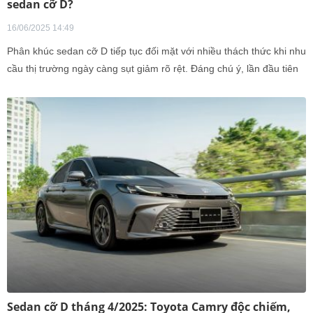
sedan cỡ D?
16/06/2025 14:49
Phân khúc sedan cỡ D tiếp tục đối mặt với nhiều thách thức khi nhu
cầu thị trường ngày càng sụt giảm rõ rệt. Đáng chú ý, lần đầu tiên
cả Mazda6 và Honda Accord đều không ghi nhận bất kỳ doanh số
nào trong tháng, cho thấy mức độ "tụt dốc" đáng lo ngại của hai
mẫu xe vốn từng được xem là lựa chọn hàng đầu trong phân khúc.
Sedan cỡ D tháng 4/2025: Toyota Camry độc chiếm,