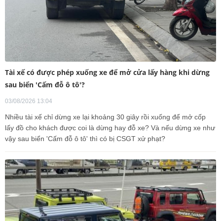
Tài xế có được phép xuống xe để mở cửa lấy hàng khi dừng
sau biển 'Cấm đỗ ô tô'?
03/08/2026 13:04
Nhiều tài xế chỉ dừng xe lại khoảng 30 giây rồi xuống để mở cốp
lấy đồ cho khách được coi là dừng hay đỗ xe? Và nếu dừng xe như
vậy sau biển 'Cấm đỗ ô tô' thì có bị CSGT xử phạt?