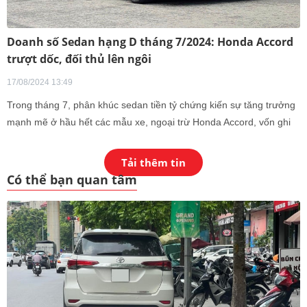
Doanh số Sedan hạng D tháng 7/2024: Honda Accord
trượt dốc, đối thủ lên ngôi
17/08/2024 13:49
Trong tháng 7, phân khúc sedan tiền tỷ chứng kiến sự tăng trưởng
mạnh mẽ ở hầu hết các mẫu xe, ngoại trừ Honda Accord, vốn ghi
nhận kết quả kém khả quan. Trong khi đó, Toyota Camry tiếp tục
duy trì vị thế vững chắc của mình trên thị trường.
Tải thêm tin
Có thể bạn quan tâm