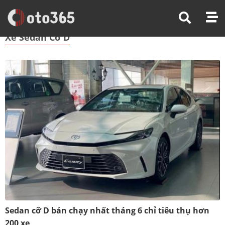
Trang Chủ
Xe Sedan Cỡ D
Xe Sedan Cỡ D
Sedan cỡ D bán chạy nhất tháng 6 chỉ tiêu thụ hơn
200 xe