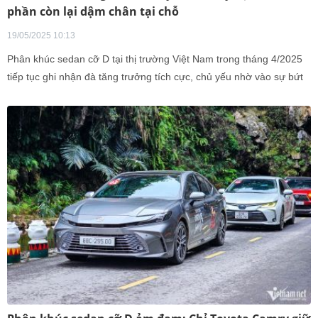
phần còn lại dậm chân tại chỗ
19/05/2025 10:13
Phân khúc sedan cỡ D tại thị trường Việt Nam trong tháng 4/2025
tiếp tục ghi nhận đà tăng trưởng tích cực, chủ yếu nhờ vào sự bứt
phá mạnh mẽ của Toyota Camry mẫu xe dẫn đầu phân khúc với
doanh số vượt trội. Trái ngược hoàn toàn, Mazda6 lại tiếp tục thể
hiện xu hướng lao dốc rõ rệt, khi liên tục sụt giảm doanh số và dần
đánh mất sức cạnh tranh trong cuộc đua sedan hạng D.