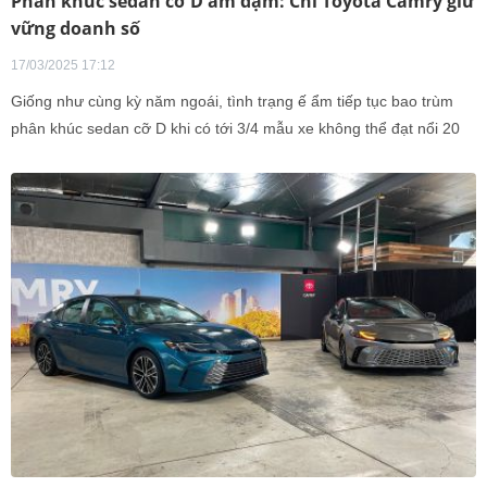
Phân khúc sedan cỡ D ảm đạm: Chỉ Toyota Camry giữ
vững doanh số
17/03/2025 17:12
Giống như cùng kỳ năm ngoái, tình trạng ế ẩm tiếp tục bao trùm
phân khúc sedan cỡ D khi có tới 3/4 mẫu xe không thể đạt nổi 20
xe bán ra trong tháng 2. Trong khi đó, Toyota Camry vẫn giữ vững
vị thế dẫn đầu với doanh số vượt trội so với các đối thủ.