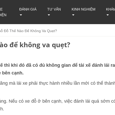
XE
ĐÁNH GIÁ
TƯ VẤN
KINH NGHIỆM
KHÁ
ĐIỆN
hỗ Đỗ Thế Nào Để Không Va Quẹt?
nào để không va quẹt?
 thì khi đó đã có đủ không gian để tài xế đánh lái ra
e bên cạnh.
năng mà lái xe phải thực hành nhiều lần mới có thể thàn
 túng. Nếu có xe đỗ ở bên cạnh, việc đánh lái quá sớm c
h.