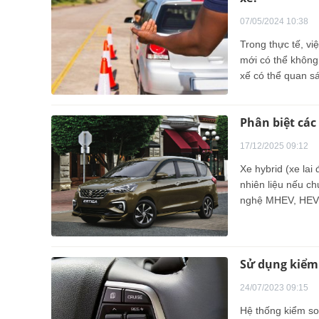
07/05/2024 10:38
Trong thực tế, vi
mới có thể không 
xế có thể quan sát
thường dễ dàng h
và giúp tài xế có
Phân biệt các
17/12/2025 09:12
Xe hybrid (xe lai
nhiên liệu nếu ch
nghệ MHEV, HEV
Sử dụng kiểm 
24/07/2023 09:15
Hệ thống kiểm soá