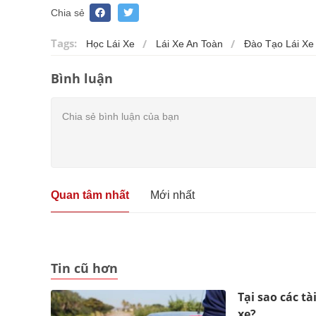
Chia sẻ
Tags:
Học Lái Xe
Lái Xe An Toàn
Đào Tạo Lái Xe
Bình luận
Quan tâm nhất
Mới nhất
Tin cũ hơn
Tại sao các t
xe?