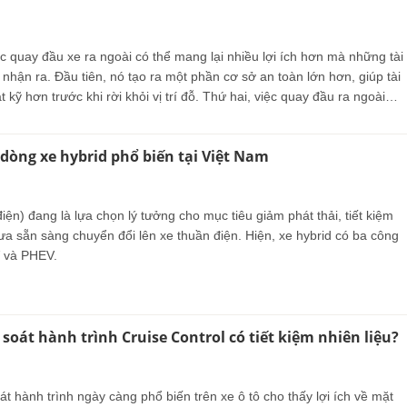
ệc quay đầu xe ra ngoài có thể mang lại nhiều lợi ích hơn mà những tài
nhận ra. Đầu tiên, nó tạo ra một phần cơ sở an toàn lớn hơn, giúp tài
 kỹ hơn trước khi rời khỏi vị trí đỗ. Thứ hai, việc quay đầu ra ngoài
ơn, vì nó giúp giảm thiểu nguy cơ va chạm với các vật thể xung quanh
 thể điều khiển xe một cách linh hoạt hơn.
 dòng xe hybrid phổ biến tại Việt Nam
 điện) đang là lựa chọn lý tưởng cho mục tiêu giảm phát thải, tiết kiệm
ưa sẵn sàng chuyển đổi lên xe thuần điện. Hiện, xe hybrid có ba công
 và PHEV.
soát hành trình Cruise Control có tiết kiệm nhiên liệu?
t hành trình ngày càng phổ biến trên xe ô tô cho thấy lợi ích về mặt