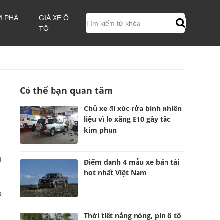
M PHÁ
GIÁ XE Ô
TÔ
Có thể bạn quan tâm
Chủ xe đi xúc rửa bình nhiên
liệu vì lo xăng E10 gây tắc
kim phun
h
Điểm danh 4 mẫu xe bán tải
hot nhất Việt Nam
ó
Thời tiết nắng nóng, pin ô tô