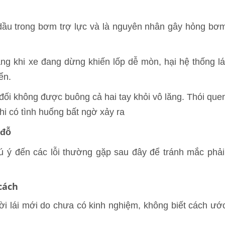
 dầu trong bơm trợ lực và là nguyên nhân gây hỏng bơ
ăng khi xe đang dừng khiến lốp dễ mòn, hại hệ thống lá
ển.
ệt đối không được buông cả hai tay khỏi vô lăng. Thói que
hi có tình huống bất ngờ xảy ra
 đỗ
hú ý đến các lỗi thường gặp sau đây để tránh mắc phải
 cách
ười lái mới do chưa có kinh nghiệm, không biết cách ướ