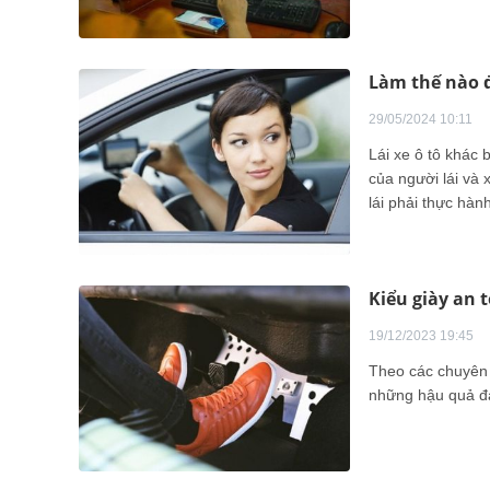
Làm thế nào đ
29/05/2024 10:11
Lái xe ô tô khác 
của người lái và 
lái phải thực hàn
Kiểu giày an t
19/12/2023 19:45
Theo các chuyên g
những hậu quả đán