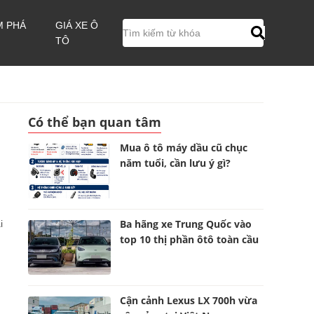
M PHÁ
GIÁ XE Ô
TÔ
Có thể bạn quan tâm
Mua ô tô máy dầu cũ chục
năm tuổi, cần lưu ý gì?
Ba hãng xe Trung Quốc vào
i
top 10 thị phần ôtô toàn cầu
Cận cảnh Lexus LX 700h vừa