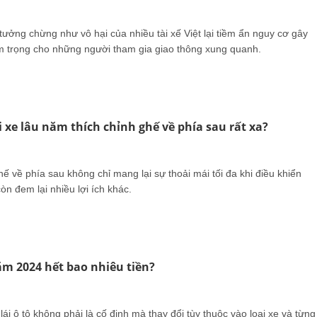
ưởng chừng như vô hại của nhiều tài xế Việt lại tiềm ẩn nguy cơ gây
 trọng cho những người tham gia giao thông xung quanh.
ái xe lâu năm thích chỉnh ghế về phía sau rất xa?
hế về phía sau không chỉ mang lại sự thoải mái tối đa khi điều khiển
n đem lại nhiều lợi ích khác.
năm 2024 hết bao nhiêu tiền?
lái ô tô không phải là cố định mà thay đổi tùy thuộc vào loại xe và từng