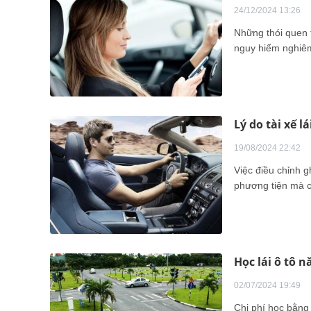
24/12/2024 13:26
Những thói quen t
nguy hiểm nghiêm
Lý do tài xế l
19/08/2024 22:42
Việc điều chỉnh g
phương tiện mà cò
Học lái ô tô 
02/07/2024 19:49
Chi phí học bằng 