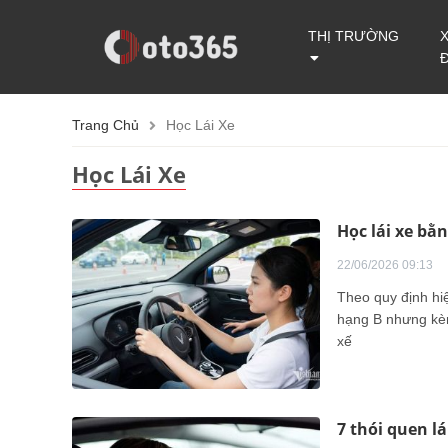
THỊ TRƯỜNG
Trang Chủ
Học Lái Xe
Học Lái Xe
Học lái xe bằn
22/06/2026 09:13
Theo quy định hiệ
hạng B nhưng kèm
xế
7 thói quen l