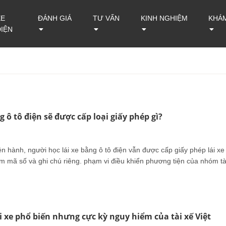
XE
ĐÁNH GIÁ
TƯ VẤN
KINH NGHIỆM
KHÁ
ĐIỆN
g ô tô điện sẽ được cấp loại giấy phép gì?
n hành, người học lái xe bằng ô tô điện vẫn được cấp giấy phép lái xe
 mã số và ghi chú riêng. phạm vi điều khiển phương tiện của nhóm tà
ái xe phổ biến nhưng cực kỳ nguy hiểm của tài xế Việt