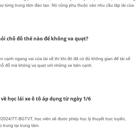
hư từng trung tâm đào tạo. Nó cũng phụ thuộc vào nhu cầu tập lái của
hỏi chỗ đỗ thế nào để không va quẹt?
n cạnh ngang vai của tài xế thì khi đó đã có đủ không gian để tài xế
 chỗ đỗ mà không va quẹt với những xe bên cạnh.
về học lái xe ô tô áp dụng từ ngày 1/6
/2024/TT-BGTVT, học viên sẽ được phép học lý thuyết trực tuyến,
 trung tại trung tâm.