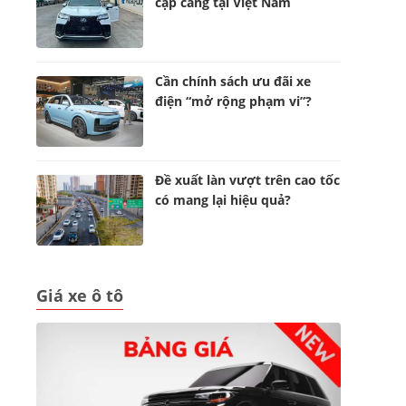
cập cảng tại Việt Nam
Cần chính sách ưu đãi xe
điện “mở rộng phạm vi”?
Đề xuất làn vượt trên cao tốc
có mang lại hiệu quả?
Giá xe ô tô