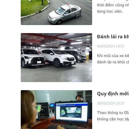
thời điểm cũng n
từng học viên.
Đánh lái ra k
04/06/2024 19:57
Khi mũi của xe bê
đánh lái ra khỏi
Quy định mới 
30/05/2024 10:37
Theo thông tư 05
không cần học tập