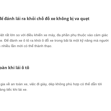
ể đánh lái ra khỏi chỗ đỗ xe không bị va quẹt
biệt rất lớn so với điều khiển xe máy, đa phần phụ thuộc vào cảm giác
xe. Để đánh xe ô tô ra khỏi ô đỗ xe trong bãi là một kỹ năng mà người
h nhiều lần mới có thể thành thạo.
oàn khi lái ô tô
ia về an toàn xe, việc đi giày, dép không phù hợp có thể dẫn tới
g tiếc khi lái xe.