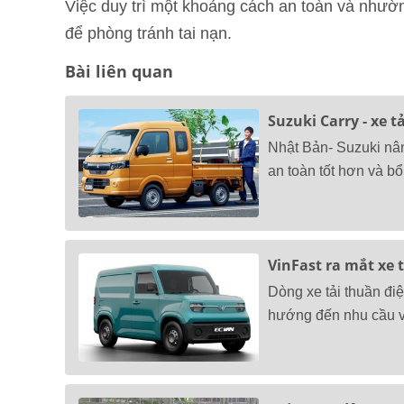
Việc duy trì một khoảng cách an toàn và nhườ
để phòng tránh tai nạn.
Bài liên quan
Suzuki Carry - xe t
Nhật Bản- Suzuki nâ
an toàn tốt hơn và b
VinFast ra mắt xe t
Dòng xe tải thuần điệ
hướng đến nhu cầu v