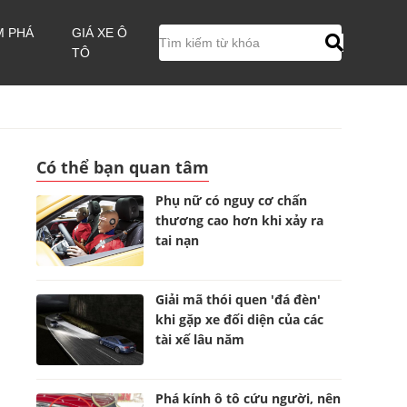
M PHÁ
GIÁ XE Ô
TÔ
Có thể bạn quan tâm
Phụ nữ có nguy cơ chấn
thương cao hơn khi xảy ra
tai nạn
Giải mã thói quen 'đá đèn'
khi gặp xe đối diện của các
tài xế lâu năm
Phá kính ô tô cứu người, nên