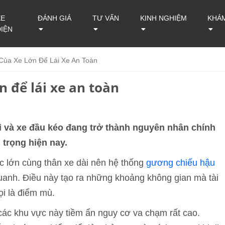
XE
ĐÁNH GIÁ
TƯ VẤN
KINH NGHIỆM
KHÁ
ĐIỆN
Của Xe Lớn Để Lái Xe An Toàn
 để lái xe an toàn
ải và xe đầu kéo đang trở thành nguyên nhân chính
 trọng hiện nay.
ớc lớn cùng thân xe dài nên hệ thống
gương chiếu hậu
uanh. Điều này tạo ra những khoảng không gian mà tài
ọi là điểm mù.
các khu vực này tiềm ẩn nguy cơ va chạm rất cao.