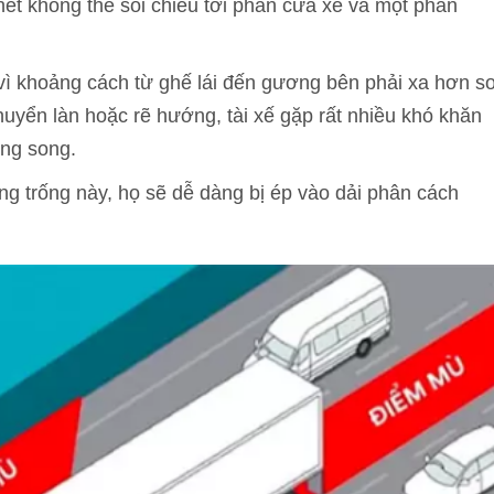
ết không thể soi chiếu tới phần cửa xe và một phần
t vì khoảng cách từ ghế lái đến gương bên phải xa hơn s
 chuyển làn hoặc rẽ hướng, tài xế gặp rất nhiều khó khăn
ong song.
g trống này, họ sẽ dễ dàng bị ép vào dải phân cách