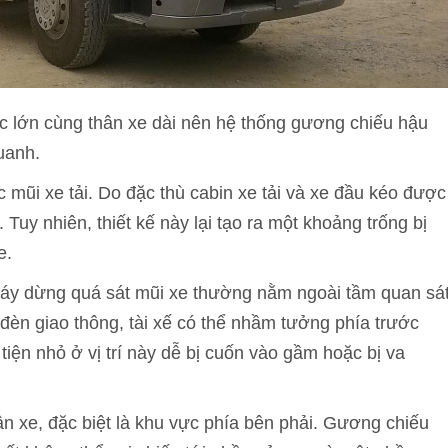
ớc lớn cùng thân xe dài nên hệ thống gương chiếu hậu
uanh.
c mũi xe tải. Do đặc thù cabin xe tải và xe đầu kéo được
. Tuy nhiên, thiết kế này lại tạo ra một khoảng trống bị
e.
máy dừng quá sát mũi xe thường nằm ngoài tầm quan sá
t đèn giao thông, tài xế có thể nhầm tưởng phía trước
iện nhỏ ở vị trí này dễ bị cuốn vào gầm hoặc bị va
n xe, đặc biệt là khu vực phía bên phải. Gương chiếu