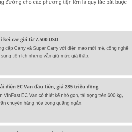
ng đường cho các phương tiện lớn là quy tắc bắt buộc
ải kei-car giá từ 7.500 USD
ng cấp Carry và Supar Carry với diện mạo mới mẻ, công nghệ
ổ sung tiện ích nhưng vẫn giữ mức giá thấp.
ải điện EC Van đầu tiên, giá 285 triệu đồng
n VinFast EC Van có thiết kế nhỏ gọn, tải trọng trên 600 kg,
ận chuyển hàng hóa trong quãng ngắn.