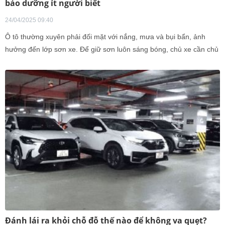
bảo dưỡng ít người biết
24/04/2025 09:40
Ô tô thường xuyên phải đối mặt với nắng, mưa và bụi bẩn, ảnh
hưởng đến lớp sơn xe. Để giữ sơn luôn sáng bóng, chủ xe cần chủ
động bảo vệ và chăm sóc từ sớm, ngăn ngừa hư hại theo thời gian.
Đánh lái ra khỏi chỗ đỗ thế nào để không va quẹt?