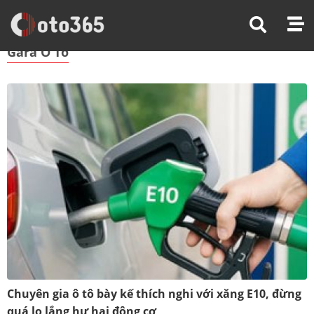
Trang Chủ
Gara Ô Tô
Gara Ô Tô
Chuyên gia ô tô bày kế thích nghi với xăng E10, đừng
quá lo lắng hư hại động cơ