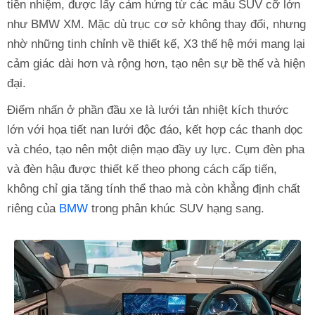
tiền nhiệm, được lấy cảm hứng từ các mẫu SUV cỡ lớn
như BMW XM. Mặc dù trục cơ sở không thay đổi, nhưng
nhờ những tinh chỉnh về thiết kế, X3 thế hệ mới mang lại
cảm giác dài hơn và rộng hơn, tạo nên sự bề thế và hiện
đại.
Điểm nhấn ở phần đầu xe là lưới tản nhiệt kích thước
lớn với họa tiết nan lưới độc đáo, kết hợp các thanh dọc
và chéo, tạo nên một diện mạo đầy uy lực. Cụm đèn pha
và đèn hậu được thiết kế theo phong cách cấp tiến,
không chỉ gia tăng tính thể thao mà còn khẳng định chất
riêng của
BMW
trong phân khúc SUV hạng sang.