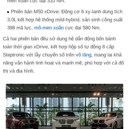
men xoắn cực đại 310 Nm.
Phiên bản M50 xDrive: Động cơ 6 xy-lanh dung tích
3.0L kết hợp hệ thống mild-hybrid, sản sinh công suất
398 mã lực,
mô-men xoắn
cực đại 580 Nm.
Cả hai phiên bản đều sử dụng hệ dẫn động bốn bánh
toàn thời gian xDrive, kết hợp hộp số tự động 8 cấp
Steptronic với lẫy chuyển số trên
vô lăng
, mang lại khả
năng vận hành linh hoạt và mạnh mẽ, phù hợp với cả đô
thị và địa hình.