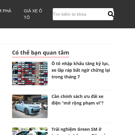
M PHÁ
GIÁ XE Ô
TÔ
Có thể bạn quan tâm
Ô tô nhập khẩu tăng kỷ lục,
xe lắp ráp bất ngờ chững lại
trong tháng 7
Cần chính sách ưu đãi xe
điện “mở rộng phạm vi”?
Trải nghiệm Green SM ở