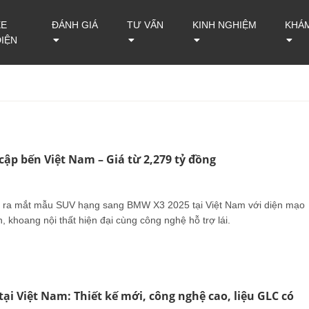
XE
ĐÁNH GIÁ
TƯ VẤN
KINH NGHIỆM
KHÁ
ĐIỆN
ập bến Việt Nam – Giá từ 2,279 tỷ đồng
 ra mắt mẫu SUV hạng sang BMW X3 2025 tại Việt Nam với diện mạo
 khoang nội thất hiện đại cùng công nghệ hỗ trợ lái.
ại Việt Nam: Thiết kế mới, công nghệ cao, liệu GLC có