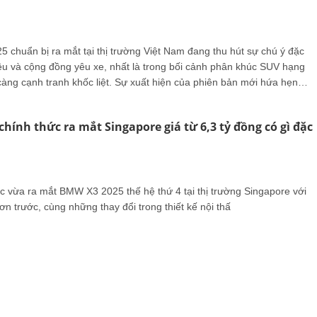
 chuẩn bị ra mắt tại thị trường Việt Nam đang thu hút sự chú ý đặc
iệu và cộng đồng yêu xe, nhất là trong bối cảnh phân khúc SUV hạng
àng cạnh tranh khốc liệt. Sự xuất hiện của phiên bản mới hứa hẹn
mới cả về thiết kế, công nghệ lẫn trải nghiệm vận hành.
hính thức ra mắt Singapore giá từ 6,3 tỷ đồng có gì đặc
 vừa ra mắt BMW X3 2025 thế hệ thứ 4 tại thị trường Singapore với
n trước, cùng những thay đổi trong thiết kế nội thấ