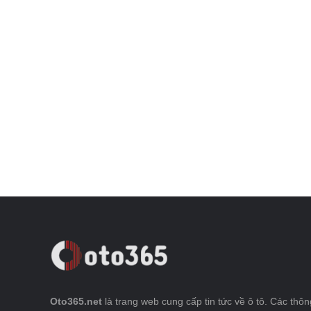
Oto365.net
là trang web cung cấp tin tức về ô tô. Các thông