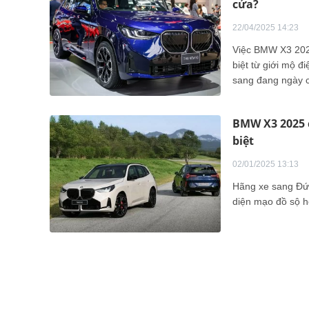
cửa?
22/04/2025 14:23
Việc BMW X3 2025
biệt từ giới mộ đ
sang đang ngày c
mang đến làn gió 
BMW X3 2025 c
biệt
02/01/2025 13:13
Hãng xe sang Đức
diện mạo đồ sộ hơ