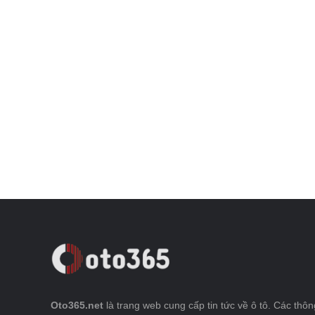
Oto365.net
là trang web cung cấp tin tức về ô tô. Các thông