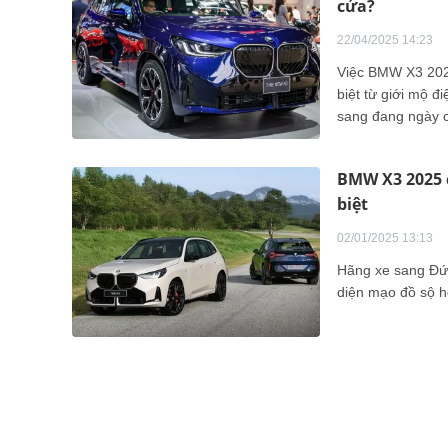
cửa?
22/04/2025 14:23
Việc BMW X3 2025
biệt từ giới mộ đ
sang đang ngày c
mang đến làn gió 
BMW X3 2025 c
biệt
02/01/2025 13:13
Hãng xe sang Đức
diện mạo đồ sộ hơ