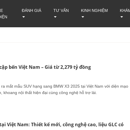
XE
ĐÁNH GIÁ
TƯ VẤN
KINH NGHIỆM
KHÁ
ĐIỆN
ập bến Việt Nam – Giá từ 2,279 tỷ đồng
 ra mắt mẫu SUV hạng sang BMW X3 2025 tại Việt Nam với diện mạo
 khoang nội thất hiện đại cùng công nghệ hỗ trợ lái.
ại Việt Nam: Thiết kế mới, công nghệ cao, liệu GLC có