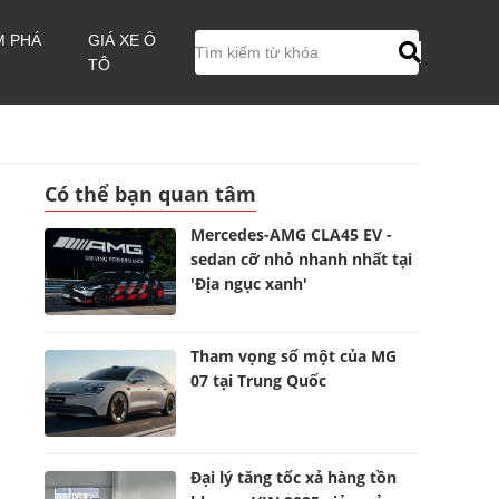
M PHÁ
GIÁ XE Ô
TÔ
Có thể bạn quan tâm
Mercedes-AMG CLA45 EV -
sedan cỡ nhỏ nhanh nhất tại
'Địa ngục xanh'
Tham vọng số một của MG
07 tại Trung Quốc
Đại lý tăng tốc xả hàng tồn