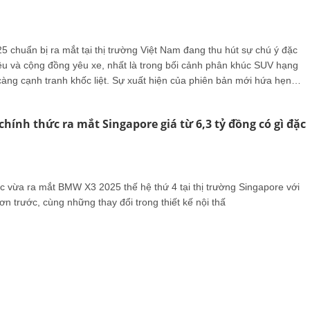
 chuẩn bị ra mắt tại thị trường Việt Nam đang thu hút sự chú ý đặc
iệu và cộng đồng yêu xe, nhất là trong bối cảnh phân khúc SUV hạng
àng cạnh tranh khốc liệt. Sự xuất hiện của phiên bản mới hứa hẹn
mới cả về thiết kế, công nghệ lẫn trải nghiệm vận hành.
hính thức ra mắt Singapore giá từ 6,3 tỷ đồng có gì đặc
 vừa ra mắt BMW X3 2025 thế hệ thứ 4 tại thị trường Singapore với
n trước, cùng những thay đổi trong thiết kế nội thấ