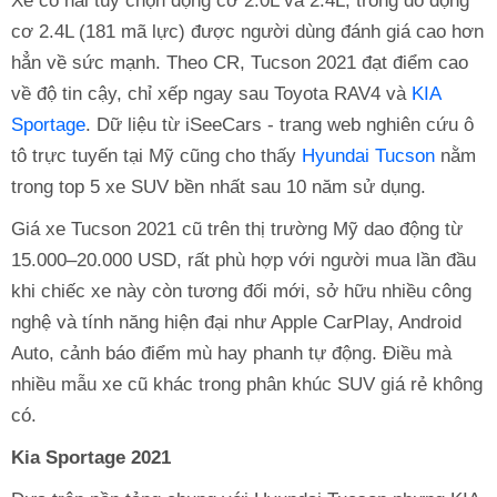
Xe có hai tùy chọn động cơ 2.0L và 2.4L, trong đó động
cơ 2.4L (181 mã lực) được người dùng đánh giá cao hơn
hẳn về sức mạnh. Theo CR, Tucson 2021 đạt điểm cao
về độ tin cậy, chỉ xếp ngay sau Toyota RAV4 và
KIA
Sportage
. Dữ liệu từ iSeeCars - trang web nghiên cứu ô
tô trực tuyến tại Mỹ cũng cho thấy
Hyundai Tucson
nằm
trong top 5 xe SUV bền nhất sau 10 năm sử dụng.
Giá xe Tucson 2021 cũ trên thị trường Mỹ dao động từ
15.000–20.000 USD, rất phù hợp với người mua lần đầu
khi chiếc xe này còn tương đối mới, sở hữu nhiều công
nghệ và tính năng hiện đại như Apple CarPlay, Android
Auto, cảnh báo điểm mù hay phanh tự động. Điều mà
nhiều mẫu xe cũ khác trong phân khúc SUV giá rẻ không
có.
Kia Sportage 2021