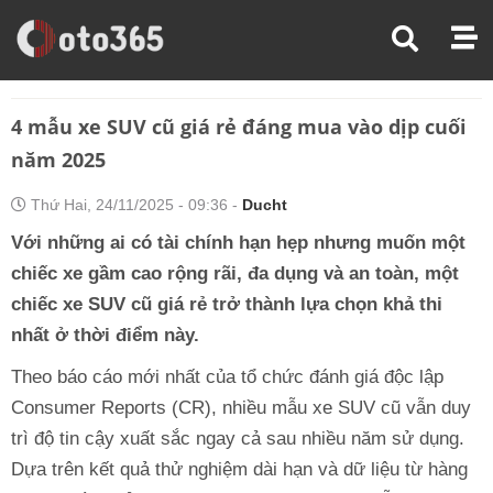
Trang Chủ
Mua Bán Xe
4 Mẫu Xe SUV Cũ Giá Rẻ Đáng Mua Vào Dịp Cuối Năm 2025
4 mẫu xe SUV cũ giá rẻ đáng mua vào dịp cuối
năm 2025
Thứ Hai, 24/11/2025 - 09:36 -
Ducht
Với những ai có tài chính hạn hẹp nhưng muốn một
chiếc xe gầm cao rộng rãi, đa dụng và an toàn, một
chiếc xe SUV cũ giá rẻ trở thành lựa chọn khả thi
nhất ở thời điểm này.
Theo báo cáo mới nhất của tổ chức đánh giá độc lập
Consumer Reports (CR), nhiều mẫu xe SUV cũ vẫn duy
trì độ tin cậy xuất sắc ngay cả sau nhiều năm sử dụng.
Dựa trên kết quả thử nghiệm dài hạn và dữ liệu từ hàng