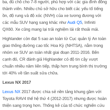
ba, đủ chỗ cho 7-8 người, phù hợp với các gia đình đông
thành viên. Nhiều chủ sở hữu cho biết các yếu tố tiếng
ồn, độ rung và độ xóc (NVH) của xe tương đương với
các mẫu SUV hạng sang khác như
Audi Q5
, Infiniti
QX60. Xe cũng mang lại trải nghiệm lái rất thoải mái.
Highlander còn đạt 5 sao an toàn từ Cục quản lý An toàn
giao thông đường cao tốc Hoa Kỳ (NHTSA), nằm trong
nhóm xe SUV an toàn nhất giai đoạn 2011-2016. Bên
cạnh đó, CR đánh giá Highlander có độ tin cậy vượt
chuẩn nhiều năm liên tiếp, thấp hơn trung bình thị trường
tới 40% về tần suất sửa chữa.
Lexus NX 2017
Lexus NX
2017 được chia sẻ nền tảng khung gầm với
Toyota RAV4 thế hệ thứ 4 (2012-2017) nhưng được hoàn
thiện sang trọng hơn. Thống kê của tổ chức nghiên cứu