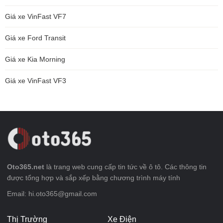
Giá xe VinFast VF7
Giá xe Ford Transit
Giá xe Kia Morning
Giá xe VinFast VF3
Oto365.net
là trang web cung cấp tin tức về ô tô. Các thông tin
được tổng hợp và sắp xếp bằng chương trình máy tính
Email: hi.oto365@gmail.com
Thị Trường
Xe Điện