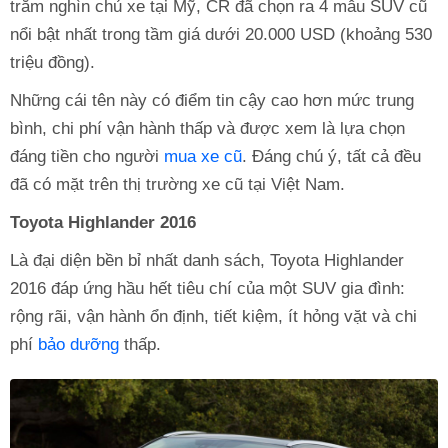
trăm nghìn chủ xe tại Mỹ, CR đã chọn ra 4 mẫu SUV cũ
nổi bật nhất trong tầm giá dưới 20.000 USD (khoảng 530
triệu đồng).
Những cái tên này có điểm tin cậy cao hơn mức trung
bình, chi phí vận hành thấp và được xem là lựa chọn
đáng tiền cho người
mua xe cũ
. Đáng chú ý, tất cả đều
đã có mặt trên thị trường xe cũ tại Việt Nam.
Toyota Highlander 2016
Là đại diện bền bỉ nhất danh sách, Toyota Highlander
2016 đáp ứng hầu hết tiêu chí của một SUV gia đình:
rộng rãi, vận hành ổn định, tiết kiệm, ít hỏng vặt và chi
phí
bảo dưỡng
thấp.