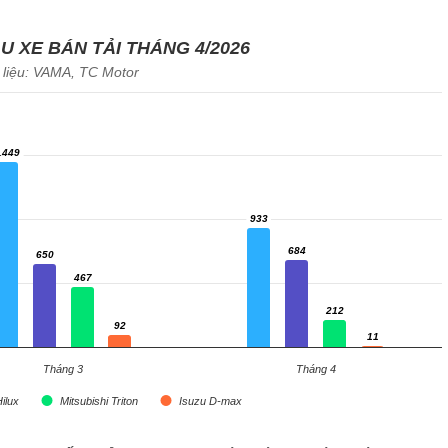
 XE BÁN TẢI THÁNG 4/2026
 liệu: VAMA, TC Motor
.449
.449
933
933
684
650
684
650
467
467
212
212
92
92
11
11
Tháng 3
Tháng 4
ilux
Mitsubishi Triton
Isuzu D-max