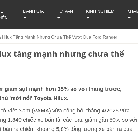
XE
ĐÁNH GIÁ
TƯ VẤN
KINH NGHIỆM
KHÁ
ĐIỆN
ta Hilux Tăng Mạnh Nhưng Chưa Thể Vượt Qua Ford Ranger
Hilux tăng mạnh nhưng chưa thể
er giảm sụt mạnh hơn 35% so với tháng trước,
hủ 'mới nổi' Toyota Hilux.
ô tô Việt Nam (VAMA) vừa công bố, tháng 4/2026 vừa
ng 1.840 chiếc xe bán tải các loại, giảm gần 50% so với
ải bán ra chiếm khoảng 5,8% tổng lượng xe bán ra của