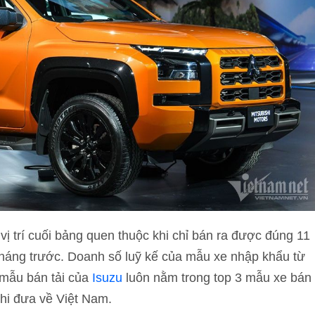
 vị trí cuối bảng quen thuộc khi chỉ bán ra được đúng 11
i tháng trước. Doanh số luỹ kế của mẫu xe nhập khẩu từ
 mẫu bán tải của
Isuzu
luôn nằm trong top 3 mẫu xe bán
 khi đưa về Việt Nam.