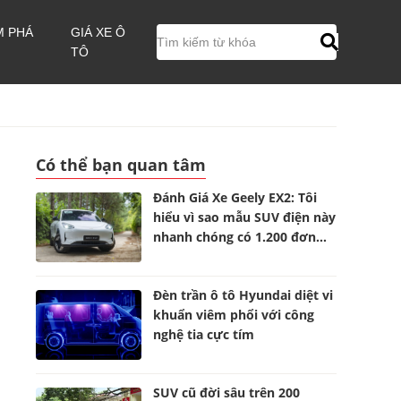
M PHÁ
GIÁ XE Ô
TÔ
Có thể bạn quan tâm
Đánh Giá Xe Geely EX2: Tôi
hiểu vì sao mẫu SUV điện này
nhanh chóng có 1.200 đơn
đặt hàng
Đèn trần ô tô Hyundai diệt vi
khuẩn viêm phổi với công
nghệ tia cực tím
SUV cũ đời sâu trên 200