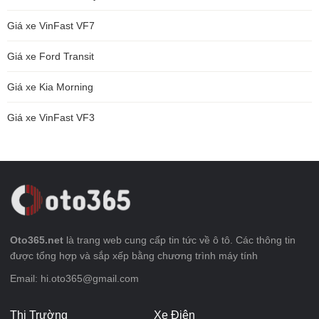
Giá xe VinFast VF7
Giá xe Ford Transit
Giá xe Kia Morning
Giá xe VinFast VF3
Oto365.net
là trang web cung cấp tin tức về ô tô. Các thông tin
được tổng hợp và sắp xếp bằng chương trình máy tính
Email: hi.oto365@gmail.com
Thị Trường
Xe Điện