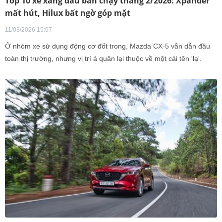
Top 10 xe xăng dầu bán chạy tháng 2/2026: Xpander
mất hút, Hilux bất ngờ góp mặt
11/03/2026 15:07
Ở nhóm xe sử dụng động cơ đốt trong, Mazda CX-5 vẫn dẫn đầu
toàn thị trường, nhưng vị trí á quân lại thuộc về một cái tên 'lạ'.
Mitsubishi không có bất cứ đại diện nào