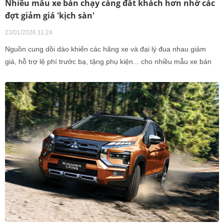
Nhiều mẫu xe bán chạy càng đắt khách hơn nhờ các
đợt giảm giá 'kịch sàn'
23/01/2026 11:24
Nguồn cung dồi dào khiến các hãng xe và đại lý đua nhau giảm
giá, hỗ trợ lệ phí trước bạ, tặng phụ kiện... cho nhiều mẫu xe bán
chạy để kích cầu mua sắm trước Tết Nguyên đán.