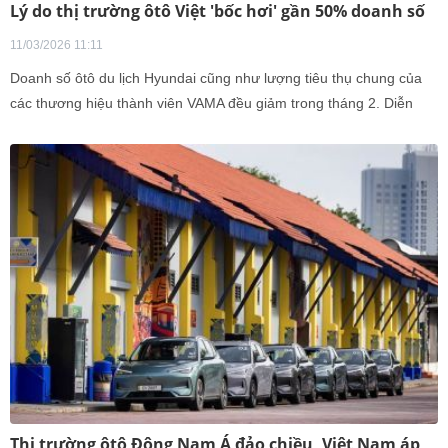
Lý do thị trường ôtô Việt 'bốc hơi' gần 50% doanh số
11/03/2026 11:11
Doanh số ôtô du lịch Hyundai cũng như lượng tiêu thụ chung của
các thương hiệu thành viên VAMA đều giảm trong tháng 2. Diễn
biến này liệu có bất thường?
Thị trường ôtô Đông Nam Á đảo chiều, Việt Nam áp