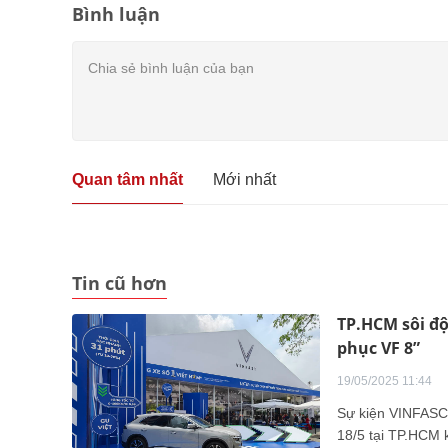
Bình luận
Quan tâm nhất
Mới nhất
Tin cũ hơn
TP.HCM sôi độn
phục VF 8”
19/05/2025 11:44
Sự kiện VINFASCI
18/5 tại TP.HCM k