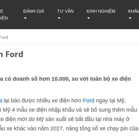
XE
ĐÁNH GIÁ
TƯ VẤN
KINH NGHIỆM
KHÁ
ĐIỆN
Ford
n Ford
ta có doanh số hơn 10.000, so với toàn bộ xe điện
a
lại bán được nhiều xe điện hơn
Ford
ngay tại Mỹ.
tại Mỹ 4 mẫu xe điện nhập khẩu và sẽ bổ sung thêm mẫu
xe điện mới do Mỹ sản xuất sẽ bắt đầu tại nhà máy ở
mẫu xe khác vào năm 2027, nâng tổng số xe chạy pin của