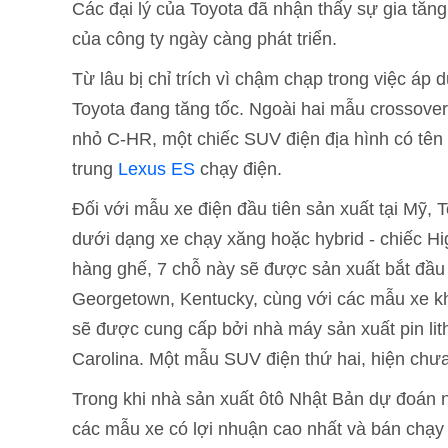
Các đại lý của Toyota đã nhận thấy sự gia tăng
của công ty ngày càng phát triển.
Từ lâu bị chỉ trích vì chậm chạp trong việc 
Toyota đang tăng tốc. Ngoài hai mẫu crossove
nhỏ C-HR, một chiếc SUV điện địa hình có tên
trung
Lexus ES
chạy điện.
Đối với mẫu xe điện đầu tiên sản xuất tại Mỹ,
dưới dạng xe chạy xăng hoặc hybrid - chiếc Hig
hàng ghế, 7 chỗ này sẽ được sản xuất bắt đầu
Georgetown, Kentucky, cùng với các mẫu xe kh
sẽ được cung cấp bởi nhà máy sản xuất pin lit
Carolina. Một mẫu SUV điện thứ hai, hiện chư
Trong khi nhà sản xuất ôtô Nhật Bản dự đoán n
các mẫu xe có lợi nhuận cao nhất và bán chạy 