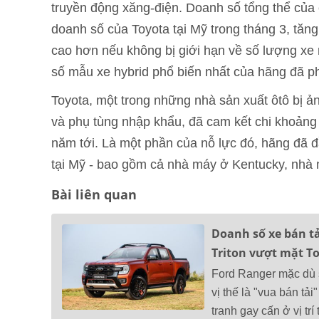
truyền động xăng-điện. Doanh số tổng thể của 
doanh số của Toyota tại Mỹ trong tháng 3, tăng
cao hơn nếu không bị giới hạn về số lượng xe
số mẫu xe hybrid phổ biến nhất của hãng đã ph
Toyota, một trong những nhà sản xuất ôtô bị ả
và phụ tùng nhập khẩu, đã cam kết chi khoảng 
năm tới. Là một phần của nỗ lực đó, hãng đã 
tại Mỹ - bao gồm cả nhà máy ở Kentucky, nhà 
Bài liên quan
Doanh số xe bán tả
Triton vượt mặt To
Ford Ranger mặc dù s
vị thế là "vua bán tả
tranh gay cấn ở vị trí