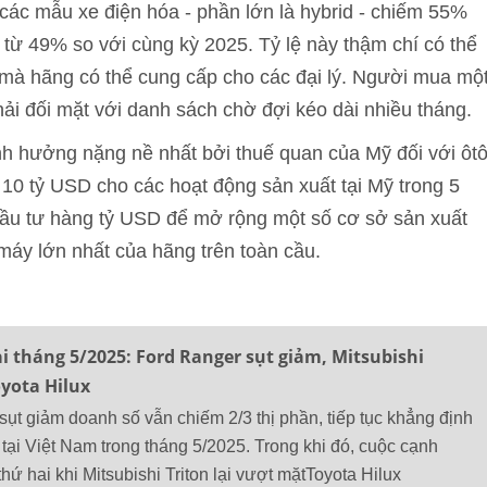
các mẫu xe điện hóa - phần lớn là hybrid - chiếm 55%
 từ 49% so với cùng kỳ 2025. Tỷ lệ này thậm chí có thể
 mà hãng có thể cung cấp cho các đại lý. Người mua mộ
ải đối mặt với danh sách chờ đợi kéo dài nhiều tháng.
nh hưởng nặng nề nhất bởi thuế quan của Mỹ đối với ôt
10 tỷ USD cho các hoạt động sản xuất tại Mỹ trong 5
đầu tư hàng tỷ USD để mở rộng một số cơ sở sản xuất
máy lớn nhất của hãng trên toàn cầu.
i tháng 5/2025: Ford Ranger sụt giảm, Mitsubishi
yota Hilux
ụt giảm doanh số vẫn chiếm 2/3 thị phần, tiếp tục khẳng định
i" tại Việt Nam trong tháng 5/2025. Trong khi đó, cuộc cạnh
 thứ hai khi Mitsubishi Triton lại vượt mặtToyota Hilux