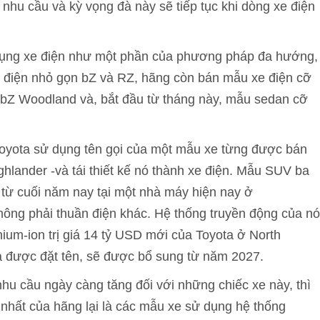
 nhu cầu và kỳ vọng đà này sẽ tiếp tục khi dòng xe điện
áp dụng xe điện như một phần của phương pháp đa hướng,
r điện nhỏ gọn bZ và RZ, hãng còn bán mẫu xe điện cỡ
 bZ Woodland và, bắt đầu từ tháng này, mẫu sedan cỡ
 Toyota sử dụng tên gọi của một mẫu xe từng được bán
hlander -và tái thiết kế nó thành xe điện. Mẫu SUV ba
 từ cuối năm nay tại một nhà máy hiện nay ở
ông phải thuần điện khác. Hệ thống truyền động của nó
hium-ion trị giá 14 tỷ USD mới của Toyota ở North
a được đặt tên, sẽ được bổ sung từ năm 2027.
hu cầu ngày càng tăng đối với những chiếc xe này, thì
nhất của hãng lại là các mẫu xe sử dụng hệ thống