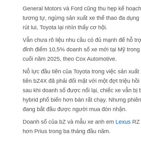
General Motors và Ford cũng thu hẹp kế hoạch
tương tự, ngừng sản xuất xe thể thao đa dụn
rút lui, Toyota lại nhìn thấy cơ hội.
Vẫn chưa rõ liệu nhu cầu có đủ mạnh để hỗ tr
đỉnh điểm 10,5% doanh số xe mới tại Mỹ trong q
cuối năm 2025, theo Cox Automotive.
Nỗ lực đầu tiên của Toyota trong việc sản xuấ
tiên bZ4X đã phải đối mặt với một đợt triệu h
sau khi doanh số được nối lại, chiếc xe vẫn bị
hybrid phổ biến hơn bán rất chạy. Nhưng phiê
đang bắt đầu được người mua đón nhận.
Doanh số của bZ và mẫu xe anh em
Lexus
RZ 
hơn Prius trong ba tháng đầu năm.