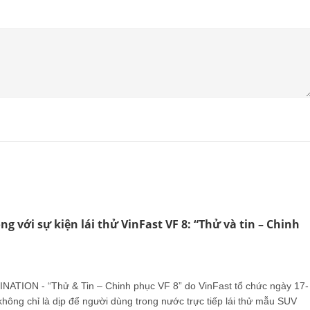
g với sự kiện lái thử VinFast VF 8: “Thử và tin – Chinh
NATION - “Thử & Tin – Chinh phục VF 8” do VinFast tổ chức ngày 17-
hông chỉ là dịp để người dùng trong nước trực tiếp lái thử mẫu SUV