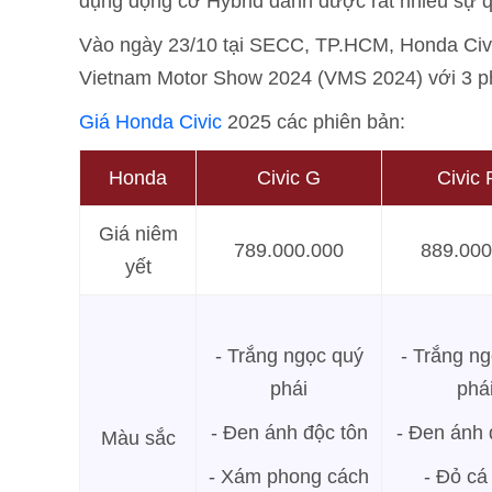
dụng động cơ Hybrid dành được rất nhiều sự 
Vào ngày 23/10 tại SECC, TP.HCM, Honda Civic 
Vietnam Motor Show 2024 (VMS 2024) với 3 p
Giá Honda Civic
2025 các phiên bản:
Honda
Civic G
Civic
Giá niêm
789.000.000
889.000
yết
- Trắng ngọc quý
- Trắng n
phái
phá
- Đen ánh độc tôn
- Đen ánh 
Màu sắc
- Xám phong cách
- Đỏ cá 