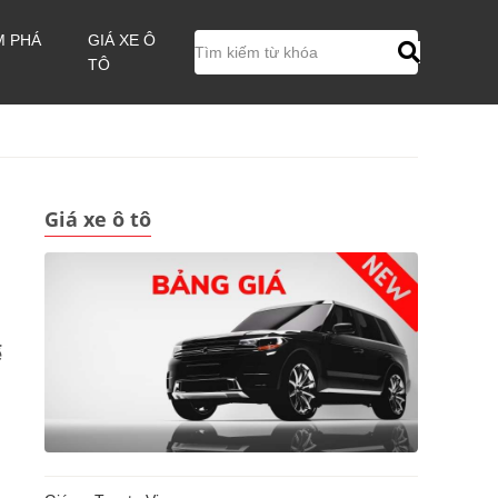
M PHÁ
GIÁ XE Ô
TÔ
Giá xe ô tô
ể