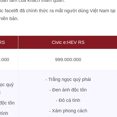
quan tâm của khách tham quan.
facelift đã chính thức ra mắt người dùng Việt Nam tại
hiên bản.
 RS
Civic e:HEV RS
.000
999.000.000
- Trắng ngọc quý phái
gọc quý
- Đen ánh độc tôn
i
- Đỏ cá tính
độc tôn
- Xám phong cách
tính