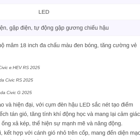
LED
iện, gập điện, tự động gập gương chiếu hậu
bộ mâm 18 inch đa chấu màu đen bóng, tăng cường vẻ
ivic e:HEV RS 2025
a Civic RS 2025
da Civic G 2025
ao và hiện đại, với cụm đèn hậu LED sắc nét tạo điểm
h tán gió, tăng tính khí động học và mang lại cảm giác
 ống xả kép, thể hiện sự mạnh mẽ và năng động.
, kết hợp với cánh gió nhỏ trên cốp, mang đến diện mạ