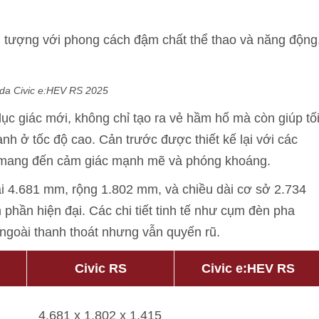
n tượng với phong cách đậm chất thể thao và năng động
da Civic e:HEV RS 2025
ục giác mới, không chỉ tạo ra vẻ hầm hố mà còn giúp tố
ành ở tốc độ cao. Cản trước được thiết kế lại với các
n, mang đến cảm giác mạnh mẽ và phóng khoáng.
dài 4.681 mm, rộng 1.802 mm, và chiều dài cơ sở 2.734
hần hiện đại. Các chi tiết tinh tế như cụm đèn pha
ngoài thanh thoát nhưng vẫn quyến rũ.
Civic RS
Civic e:HEV RS
4.681 x 1.802 x 1.415