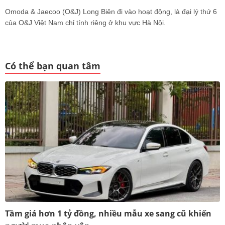
Omoda & Jaecoo (O&J) Long Biên đi vào hoạt động, là đại lý thứ 6
của O&J Việt Nam chỉ tính riêng ở khu vực Hà Nội.
Có thể bạn quan tâm
Tầm giá hơn 1 tỷ đồng, nhiều mẫu xe sang cũ khiến