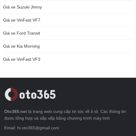
Giá xe Suzuki Jimny
Giá xe VinFast VF7
Giá xe Ford Transit
Giá xe Kia Morning
Giá xe VinFast VF3
Oto365.net
là trang web cung cấp tin tức về ô tô. Các thông tin
được tổng hợp và sắp xếp bằng chương trình máy tính
Email: hi.oto365@gmail.com