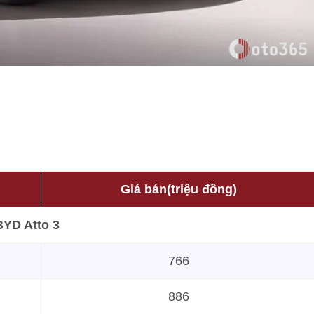
Giá bán(triệu đồng)
BYD Atto 3
766
886