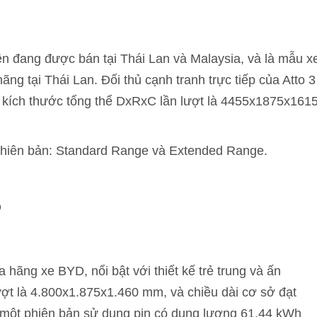
n đang được bán tại Thái Lan và Malaysia, và là mẫu x
g tại Thái Lan. Đối thủ cạnh tranh trực tiếp của Atto 3
có kích thước tổng thể DxRxC lần lượt là 4455x1875x161
 phiên bản: Standard Range và Extended Range.
Đ
hãng xe BYD, nổi bật với thiết kế trẻ trung và ấn
ượt là 4.800x1.875x1.460 mm, và chiều dài cơ sở đạt
 một phiên bản sử dụng pin có dung lượng 61,44 kWh