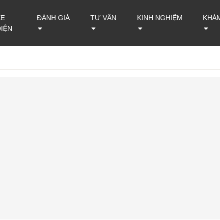
XE
ĐÁNH GIÁ
TƯ VẤN
KINH NGHIỆM
KHÁ
ĐIỆN