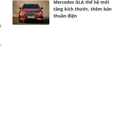
Mercedes GLA thế hệ mới
tăng kích thước, thêm bản
thuần điện
e
5