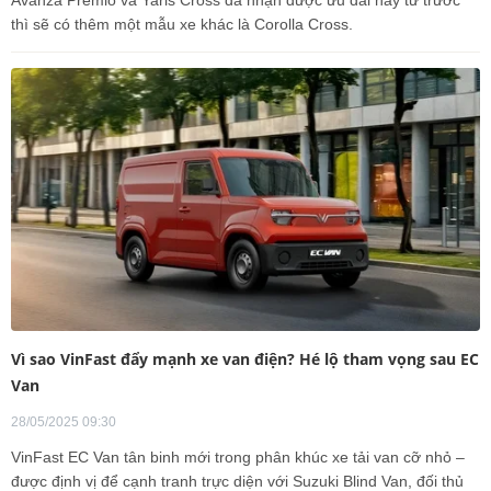
Avanza Premio và Yaris Cross đã nhận được ưu đãi này từ trước
thì sẽ có thêm một mẫu xe khác là Corolla Cross.
Vì sao VinFast đẩy mạnh xe van điện? Hé lộ tham vọng sau EC
Van
28/05/2025 09:30
VinFast EC Van tân binh mới trong phân khúc xe tải van cỡ nhỏ –
được định vị để cạnh tranh trực diện với Suzuki Blind Van, đối thủ