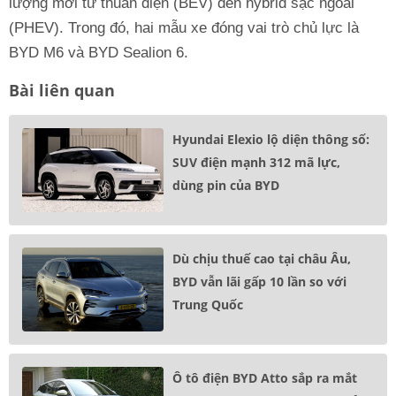
lượng mới từ thuần điện (BEV) đến hybrid sạc ngoài
(PHEV). Trong đó, hai mẫu xe đóng vai trò chủ lực là
BYD M6 và BYD Sealion 6.
Bài liên quan
Hyundai Elexio lộ diện thông số:
SUV điện mạnh 312 mã lực,
dùng pin của BYD
Dù chịu thuế cao tại châu Âu,
BYD vẫn lãi gấp 10 lần so với
Trung Quốc
Ô tô điện BYD Atto sắp ra mắt