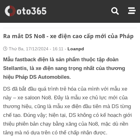
Trang Chủ
Tin Xe
Ra Mắt DS No8 - Xe Điện Cao Cấp Mới Của Pháp
Ra mắt DS No8 - xe điện cao cấp mới của Pháp
Thứ Ba, 17/12/2024 - 16:11 -
Loanpd
Mẫu fastback điện là sản phẩm thuộc tập đoàn
Stellantis, là xe điện sang trọng nhất của thương
hiệu Pháp DS Automobiles.
DS đã bắt đầu quá trình trẻ hóa của mình với mẫu xe
này – xe saloon No8. Đây là mẫu xe chủ lực mới của
thương hiệu, cũng là mẫu xe điện đầu tiên mà DS từng
chế tạo. Đúng vậy; hiện tại, DS không có kế hoạch giới
thiệu phiên bản chạy bằng xăng của No8, mặc dù nền
tảng mà nó dựa trên có thể chấp nhận được.