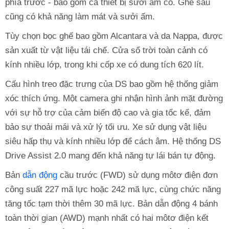
phía trước - bao gồm cả thiết bị sưởi ấm cổ. Ghế sau
cũng có khả năng làm mát và sưởi ấm.
Tùy chọn bọc ghế bao gồm Alcantara và da Nappa, được
sản xuất từ vật liệu tái chế. Cửa sổ trời toàn cảnh có
kính nhiều lớp, trong khi cốp xe có dung tích 620 lít.
Cấu hình treo đặc trưng của DS bao gồm hệ thống giảm
xóc thích ứng. Một camera ghi nhận hình ảnh mặt đường
với sự hỗ trợ của cảm biến độ cao và gia tốc kế, đảm
bảo sự thoải mái và xử lý tối ưu. Xe sử dụng vật liệu
siêu hấp thụ và kính nhiều lớp để cách âm. Hệ thống DS
Drive Assist 2.0 mang đến khả năng tự lái bán tự động.
Bản
dẫn động
cầu trước (FWD) sử dụng môtơ điện đơn
công suất 227 mã lực hoặc 242 mã lực, cùng chức năng
tăng tốc tạm thời thêm 30 mã lực. Bản dẫn động 4 bánh
toàn thời gian (AWD) mạnh nhất có hai môtơ điện kết