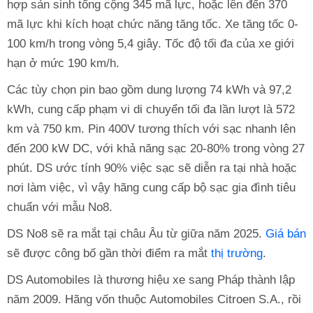
hợp sản sinh tổng cộng 345 mã lực, hoặc lên đến 370
mã lực khi kích hoạt chức năng tăng tốc. Xe tăng tốc 0-
100 km/h trong vòng 5,4 giây. Tốc độ tối đa của xe giới
hạn ở mức 190 km/h.
Các tùy chọn pin bao gồm dung lượng 74 kWh và 97,2
kWh, cung cấp phạm vi di chuyển tối đa lần lượt là 572
km và 750 km. Pin 400V tương thích với sạc nhanh lên
đến 200 kW DC, với khả năng sạc 20-80% trong vòng 27
phút. DS ước tính 90% việc sạc sẽ diễn ra tại nhà hoặc
nơi làm việc, vì vậy hãng cung cấp bộ sạc gia đình tiêu
chuẩn với mẫu No8.
DS No8 sẽ ra mắt tại châu Âu từ giữa năm 2025.
Giá bán
sẽ được công bố gần thời điểm ra mắt
thị trường
.
DS Automobiles là thương hiệu xe sang Pháp thành lập
năm 2009. Hãng vốn thuộc Automobiles Citroen S.A., rồi