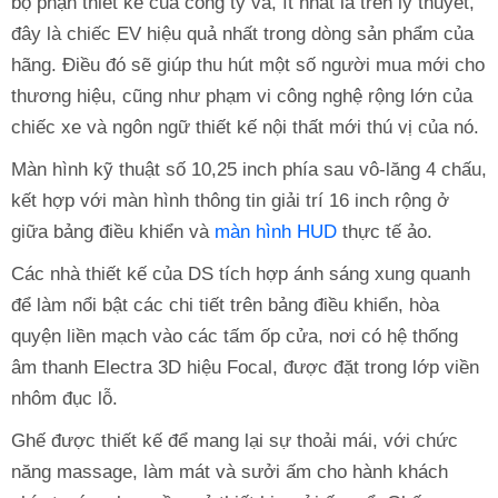
​​bộ phận thiết kế của công ty và, ít nhất là trên lý thuyết,
đây là chiếc EV hiệu quả nhất trong dòng sản phẩm của
hãng. Điều đó sẽ giúp thu hút một số người mua mới cho
thương hiệu, cũng như phạm vi công nghệ rộng lớn của
chiếc xe và ngôn ngữ thiết kế nội thất mới thú vị của nó.
Màn hình kỹ thuật số 10,25 inch phía sau vô-lăng 4 chấu,
kết hợp với màn hình thông tin giải trí 16 inch rộng ở
giữa bảng điều khiển và
màn hình HUD
thực tế ảo.
Các nhà thiết kế của DS tích hợp ánh sáng xung quanh
để làm nổi bật các chi tiết trên bảng điều khiển, hòa
quyện liền mạch vào các tấm ốp cửa, nơi có hệ thống
âm thanh Electra 3D hiệu Focal, được đặt trong lớp viền
nhôm đục lỗ.
Ghế được thiết kế để mang lại sự thoải mái, với chức
năng massage, làm mát và sưởi ấm cho hành khách