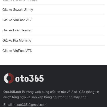
Giá xe Suzuki Jimny
Giá xe VinFast VF7
Giá xe Ford Transit
Giá xe Kia Morning
Giá xe VinFast VF3
Oto365.net
là trang web cung cấp tin tức về ô tô. Các thông tin
được tổng hợp và sắp xếp bằng chương trình máy tính
Email: hi.oto365@gmail.com