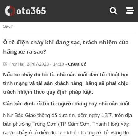
Trang Chủ
Hỏi Đáp Xe
Ô Tô Điện Cháy Khi Đang Sạc, Trách Nhiệm Của Hãng Xe Ra
Sao?
Ô tô điện cháy khi đang sạc, trách nhiệm của
hãng xe ra sao?
Thứ Hai, 24/07/2023 - 14:10 -
Chưa Có
Nếu xe cháy do lỗi từ nhà sản xuất dẫn tới thiệt hại
tính mạng và tài sản khách hàng, hãng sẽ phải chịu
trách nhiệm theo quy định pháp luật.
Cần xác định rõ lỗi từ người dùng hay nhà sản xuất
Như Báo Giao thông đã đưa tin, đêm ngày 12/7, trên địa
bàn phường Trung Sơn (TP Sầm Sơn, Thanh Hóa) xảy
ra vụ cháy ô tô điện du lịch khiến hai người tử vong do