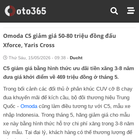
Trang Chủ
Thị Trường Xe
Omoda C5 Giảm Giá 50-80 Triệu Đồng Đấu Xforce, Yaris Cross
Omoda C5 giảm giá 50-80 triệu đồng đấu
Xforce, Yaris Cross
Thứ Sáu, 15/05/2026 - 09:38 -
Ducht
C5 giảm giá bằng hình thức ưu đãi tiền xăng 3-8 năm
đưa giá khởi điểm về 469 triệu đồng ở tháng 5.
Trong bối cảnh các đối thủ ở phân khúc CUV cỡ B chạy
đua khuyến mãi để kích cầu, bộ đôi thương hiệu Trung
Quốc -
Omoda
cũng làm điều tương tự với C5, mẫu xe
nhập Indonesia. Trong tháng 5, hãng giảm giá cho mẫu
xe này bằng hình thức hỗ trợ chi phí xăng trong 3-8 năm
tùy mẫu. Tại đại lý, khách hàng có thể thương lượng để