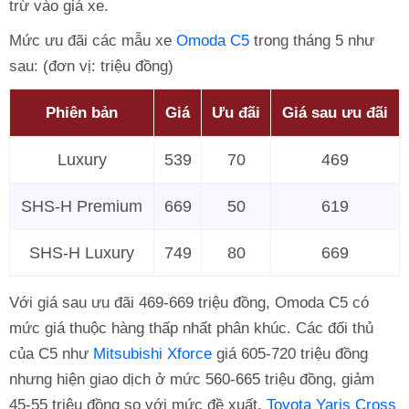
trừ vào giá xe.
Mức ưu đãi các mẫu xe
Omoda C5
trong tháng 5 như
sau: (đơn vị: triệu đồng)
Phiên bản
Giá
Ưu đãi
Giá sau ưu đãi
Luxury
539
70
469
SHS-H Premium
669
50
619
SHS-H Luxury
749
80
669
Với giá sau ưu đãi 469-669 triệu đồng, Omoda C5 có
mức giá thuộc hàng thấp nhất phân khúc. Các đối thủ
của C5 như
Mitsubishi Xforce
giá 605-720 triệu đồng
nhưng hiện giao dịch ở mức 560-665 triệu đồng, giảm
45-55 triệu đồng so với mức đề xuất.
Toyota Yaris Cross