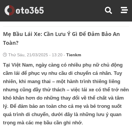
Trang Chủ
Kinh Nghiệm Lái Xe
Mẹ Bầu Lái Xe: Cần Lưu Ý Gì Để Đảm Bảo An Toàn?
Mẹ Bầu Lái Xe: Cần Lưu Ý Gì Để Đảm Bảo An
Toàn?
Thứ Sáu, 21/03/2025 - 13:20 -
Tienkm
Tại Việt Nam, ngày càng có nhiều phụ nữ chủ động
cầm lái để phục vụ nhu cầu di chuyển cá nhân. Tuy
nhiên, khi mang thai – một hành trình thiêng liêng
nhưng cũng đầy thử thách – việc lái xe có thể trở nên
khó khăn hơn do những thay đổi về thể chất và tâm
lý. Để đảm bảo an toàn cho cả mẹ và bé trong suốt
quá trình di chuyển, dưới đây là những lưu ý quan
trọng mà các mẹ bầu cần ghi nhớ.