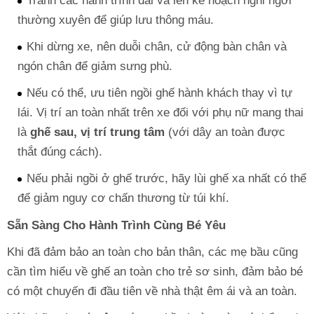
Tránh các hành trình dài và lên kế hoạch nghỉ ngơi
thường xuyên để giúp lưu thông máu.
Khi dừng xe, nên duỗi chân, cử động bàn chân và
ngón chân để giảm sưng phù.
Nếu có thể, ưu tiên ngồi ghế hành khách thay vì tự
lái. Vị trí an toàn nhất trên xe đối với phụ nữ mang thai
là
ghế sau, vị trí trung tâm
(với dây an toàn được
thắt đúng cách).
Nếu phải ngồi ở ghế trước, hãy lùi ghế xa nhất có thể
để giảm nguy cơ chấn thương từ túi khí.
Sẵn Sàng Cho Hành Trình Cùng Bé Yêu
Khi đã đảm bảo an toàn cho bản thân, các mẹ bầu cũng
cần tìm hiểu về ghế an toàn cho trẻ sơ sinh, đảm bảo bé
có một chuyến đi đầu tiên về nhà thật êm ái và an toàn.