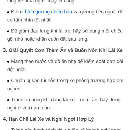
lăng về phía ngực thay vì bụng.
Điều
chỉnh gương chiếu hậu
và gương bên ngoài để
có tầm nhìn tốt nhất.
Để giảm đau lưng khi lái xe, hãy sử dụng một chiếc
gối nhỏ hoặc khăn cuộn đặt sau lưng.
3.
Giải Quyết Cơn Thèm Ăn và Buồn Nôn Khi Lái Xe
Mang theo nước và đồ ăn nhẹ để kiểm soát cơn đói
đột ngột.
Chuẩn bị sẵn túi nôn trong xe phòng trường hợp ốm
nghén.
Tránh ăn uống khi đang lái xe – nếu cần, hãy dừng
nghỉ ở vị trí an toàn.
4.
Hạn Chế Lái Xe và Nghỉ Ngơi Hợp Lý