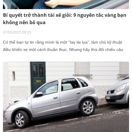
Bí quyết trở thành tài xế giỏi: 9 nguyên tắc vàng bạn
không nên bỏ qua
07/05/2025 09:15
Có thể bạn tự tin rằng mình là một "tay lái lụa", làm chủ kỹ thuật
điều khiển xe một cách thuần thục. Nhưng hãy thử đối chiếu câu
trả lời của bạn với kinh nghiệm thực tế từ những tài xế đã vượt
hàng trăm nghìn kilomet mà chưa từng vướng vào một vụ tai nạn
nào liệu bạn có đang nghĩ giống họ?