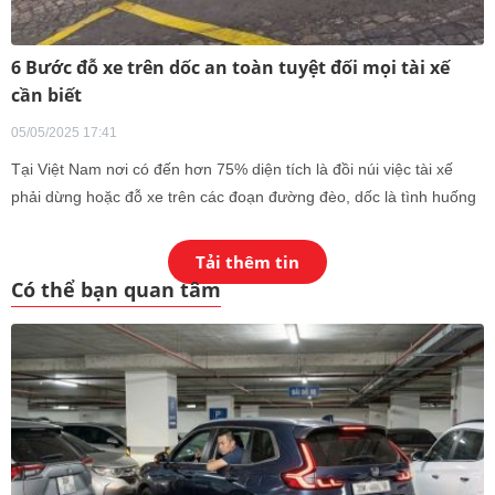
6 Bước đỗ xe trên dốc an toàn tuyệt đối mọi tài xế
cần biết
05/05/2025 17:41
Tại Việt Nam nơi có đến hơn 75% diện tích là đồi núi việc tài xế
phải dừng hoặc đỗ xe trên các đoạn đường đèo, dốc là tình huống
xảy ra thường xuyên, đặc biệt với những ai di chuyển xuyên tỉnh
hoặc khu vực miền núi. Tuy nhiên, không ít người vẫn chủ quan
Tải thêm tin
cho rằng việc đỗ xe trên dốc cũng tương tự như trên mặt đường
Có thể bạn quan tâm
bằng phẳng. Trên thực tế, quan điểm này tiềm ẩn nhiều rủi ro bởi
đặc thù địa hình dốc đòi hỏi thao tác kỹ thuật và biện pháp an toàn
riêng biệt để tránh nguy cơ xe bị trôi hoặc gây tai nạn ngoài ý
muốn.