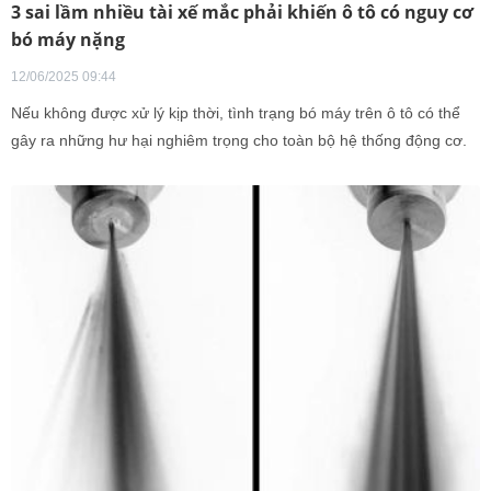
3 sai lầm nhiều tài xế mắc phải khiến ô tô có nguy cơ
bó máy nặng
12/06/2025 09:44
Nếu không được xử lý kịp thời, tình trạng bó máy trên ô tô có thể
gây ra những hư hại nghiêm trọng cho toàn bộ hệ thống động cơ.
Điều đáng lo ngại là nhiều chủ xe vẫn vô tình mắc phải 3 sai lầm
phổ biến dưới đây – chính là nguyên nhân trực tiếp dẫn đến hiện
tượng nguy hiểm này.