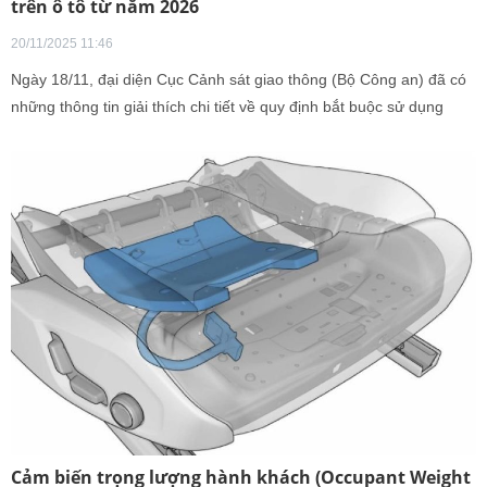
trên ô tô từ năm 2026
20/11/2025 11:46
Ngày 18/11, đại diện Cục Cảnh sát giao thông (Bộ Công an) đã có
những thông tin giải thích chi tiết về quy định bắt buộc sử dụng
thiết bị an toàn cho trẻ em dưới 10 tuổi và cao dưới 1,35m trên ô tô
(quy định trong Luật Trật tự an toàn giao thông đường bộ, có hiệu
lực xử phạt từ 01/01/2026).
Cảm biến trọng lượng hành khách (Occupant Weight