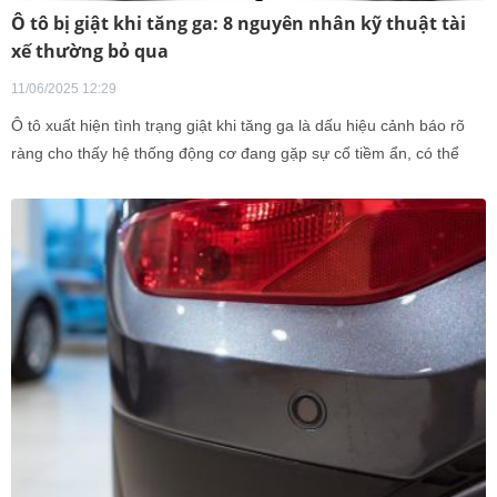
Ô tô bị giật khi tăng ga: 8 nguyên nhân kỹ thuật tài
xế thường bỏ qua
11/06/2025 12:29
Ô tô xuất hiện tình trạng giật khi tăng ga là dấu hiệu cảnh báo rõ
ràng cho thấy hệ thống động cơ đang gặp sự cố tiềm ẩn, có thể
ảnh hưởng nghiêm trọng đến hiệu suất vận hành. Ngay khi phát
hiện hiện tượng này, người lái nên chủ động kiểm tra và xác định
nguyên nhân càng sớm càng tốt nhằm tránh những hư hỏng lan
rộng và đảm bảo an toàn khi sử dụng xe.