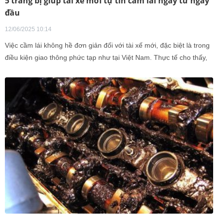
5 trang bị giúp tài xế mới tự tin cầm lái ngay từ ngày
đầu
12/06/2025 10:14
Việc cầm lái không hề đơn giản đối với tài xế mới, đặc biệt là trong
điều kiện giao thông phức tạp như tại Việt Nam. Thực tế cho thấy,
chương trình đào tạo lái xe hiện nay chủ yếu tập trung vào việc
giúp học viên vượt qua các bài thi sát hạch, trong khi lại thiếu sự
trang bị về các kỹ năng xử lý tình huống thực tế sau vô lăng.