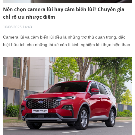
Nên chọn camera lùi hay cảm biến lùi? Chuyên gia
chỉ rõ ưu nhược điểm
10/06/2025 14:43
Camera lùi và cảm biến lùi đều là những trợ thủ quan trọng, đặc
biệt hữu ích cho những tài xế còn ít kinh nghiệm khi thực hiện thao
tác lùi và đỗ xe vốn tiềm ẩn nhiều rủi ro va chạm trong môi trường
giao thông đô thị đông đúc. Nếu chiếc xe của bạn chưa được trang
bị sẵn hai công nghệ hỗ trợ này, câu hỏi đặt ra là: nên ưu tiên lắp
camera lùi hay cảm biến lùi?