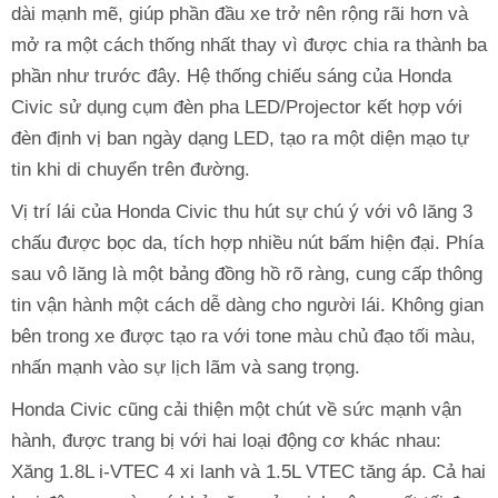
dài mạnh mẽ, giúp phần đầu xe trở nên rộng rãi hơn và
mở ra một cách thống nhất thay vì được chia ra thành ba
phần như trước đây. Hệ thống chiếu sáng của Honda
Civic sử dụng cụm đèn pha LED/Projector kết hợp với
đèn định vị ban ngày dạng LED, tạo ra một diện mạo tự
tin khi di chuyển trên đường.
Vị trí lái của Honda Civic thu hút sự chú ý với vô lăng 3
chấu được bọc da, tích hợp nhiều nút bấm hiện đại. Phía
sau vô lăng là một bảng đồng hồ rõ ràng, cung cấp thông
tin vận hành một cách dễ dàng cho người lái. Không gian
bên trong xe được tạo ra với tone màu chủ đạo tối màu,
nhấn mạnh vào sự lịch lãm và sang trọng.
Honda Civic cũng cải thiện một chút về sức mạnh vận
hành, được trang bị với hai loại động cơ khác nhau:
Xăng 1.8L i-VTEC 4 xi lanh và 1.5L VTEC tăng áp. Cả hai