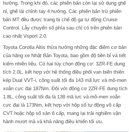
hướng. Trong khi đó, các phiên bản còn lại sử dụng ghế
nỉ, ghế lái chỉnh tay 4 hướng. Các phiên bản trừ phiên
bản MT đều được trang bị chế độ ga tự động Cruise
Control. Lẫy chuyển số phía sau chỉ có trên phiên bản
cao nhất Vsport 2.0.
Toyota Corolla Altis thừa hưởng những đặc điểm cơ bản
của hãng xe Nhật Bản Toyota, bao gồm độ bền bỉ và tiết
kiệm nhiên liệu. Có hai tùy chọn động cơ: 3ZR-FE dung
tích 2.0L, kết hợp với hệ thống điều phối van biến thiên
kép Dual VVT-i, công suất tối đa 143 mã lực và mô-men
xoắn cực đại 187Nm. Đối với động cơ 2ZR-FE dung tích
1.8L, công suất tối đa là 138 mã lực và mô-men xoắn
cực đại là 173Nm, kết hợp với hộp số tự động vô cấp
CVT hoặc hộp số sàn 6 cấp, mang lại trải nghiệm vận
hành mượt mà và khả năng điều khiển tối ưu.