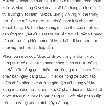
Mazda 3 sedan hiện đang là mẫu xe dẫn đầu trong phân
khúc Sedan hạng C với doanh số bán hàng ấn tượng. Tại
thị trường Việt Nam, Mazda luôn giữ vững vị thế trong
top 10 các mẫu xe được ưa chuộng và lựa chọn bởi
khách hàng. Để tiếp tục khẳng định vị thế của mình và
đáp ứng mọi yêu cầu, Mazda đã liên tục cải tiến và nâng
cấp để ra mắt phiên bản mới Mazda3 , đi kèm với các
chương trình ưu đãi hấp dẫn.
Phiên bản mới của Mazda3 được trang bị đèn trước
dạng LED có nhiều tính năng thông minh như tự động
bật/tắt, cân bằng góc chiếu, mở rộng góc chiếu và đèn
chạy ban ngày dạng LED. Thiết kế hông xe được tạo
điểm nhấn bằng các đường gân dập nổi, cùng với la-
zăng mâm đúc hợp kim nhôm. Ở phần đuôi xe, Mazda 3
được trang bị cụm đèn hậu dạng LED với đèn phanh lắp
trên cao và bộ anten hình vây cá mập.