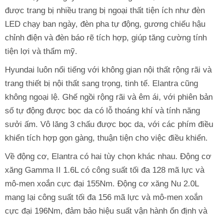
được trang bị nhiều trang bị ngoại thất tiện ích như đèn
LED chạy ban ngày, đèn pha tự động, gương chiếu hậu
chỉnh điện và đèn báo rẽ tích hợp, giúp tăng cường tính
tiện lợi và thẩm mỹ.
Hyundai luôn nổi tiếng với không gian nội thất rộng rãi và
trang thiết bị nội thất sang trọng, tinh tế. Elantra cũng
không ngoại lệ. Ghế ngồi rộng rãi và êm ái, với phiên bản
số tự động được bọc da có lỗ thoáng khí và tính năng
sưởi ấm. Vô lăng 3 chấu được bọc da, với các phím điều
khiển tích hợp gọn gàng, thuận tiện cho việc điều khiển.
Về động cơ, Elantra có hai tùy chọn khác nhau. Động cơ
xăng Gamma II 1.6L có công suất tối đa 128 mã lực và
mô-men xoắn cực đại 155Nm. Động cơ xăng Nu 2.0L
mang lại công suất tối đa 156 mã lực và mô-men xoắn
cực đại 196Nm, đảm bảo hiệu suất vận hành ổn định và