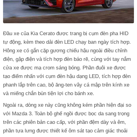
Đầu xe của Kia Cerato được trang bị cụm đèn pha HID
tự động, kèm theo dải đèn LED chạy ban ngày tích hợp.
Hông xe có gắn cặp gương chiếu hậu ngoài điều chỉnh
điện, gập điện và tích hợp đèn báo rẽ, cùng với tay nắm
cửa xe được mạ crom sáng bóng. Phần đuôi xe được
tạo điểm nhấn với cụm đèn hậu dạng LED, tích hợp đèn
phanh lắp trên cao, bộ ăng-ten vây cá mập trên kính xe
và miếng chắn bùn tiện lợi cho bánh xe.
Ngoài ra, dòng xe này cũng không kém phần hiện đại so
với Mazda 3. Toàn bộ ghế ngồi được bọc da sang trọng
trên các phiên bản cao cấp, với phần đệm dày và êm,
phần tựa lưng được thiết kế ôm sát tạo cảm giác thoải