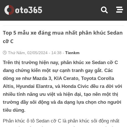
Trang Chủ
Đánh Giá Xe
Top 5 Mẫu Xe Đáng Mua Nhất Phân Khúc Sedan Cỡ C
Top 5 mẫu xe đáng mua nhất phân khúc Sedan
cỡ C
Thứ Năm, 02/05/2024 - 14:38 -
Tienkm
Trên thị trường hiện nay, phân khúc xe Sedan cỡ C
đang chứng kiến một sự cạnh tranh gay gắt. Các
dòng xe như Mazda 3, KIA Cerato, Toyota Corolla
Altis, Hyundai Elantra, và Honda Civic đều ra đời với
nhiều tính năng ưu việt và hiện đại, tạo nên một thị
trường đầy sôi động và đa dạng lựa chọn cho người
tiêu dùng.
Phân khúc ô tô Sedan cỡ C là phân khúc sôi động nhất