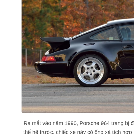
Ra mắt vào năm 1990, Porsche 964 trang bị đ
thế hệ trước, chiếc xe này có ống xả tích hợp 