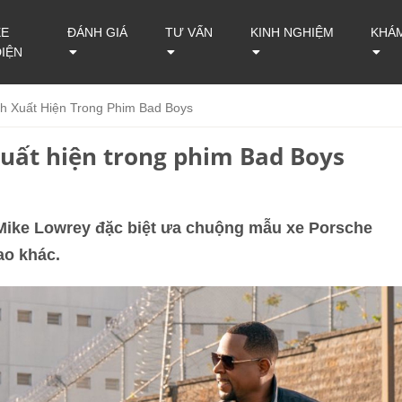
XE
ĐÁNH GIÁ
TƯ VẤN
KINH NGHIỆM
KHÁ
ĐIỆN
nh Xuất Hiện Trong Phim Bad Boys
xuất hiện trong phim Bad Boys
 Mike Lowrey đặc biệt ưa chuộng mẫu xe Porsche
ao khác.