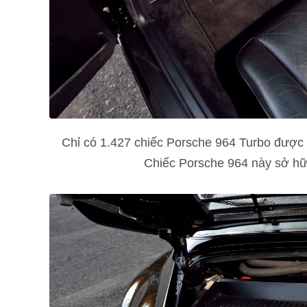
Chỉ có 1.427 chiếc Porsche 964 Turbo được
Chiếc Porsche 964 này sở hữu