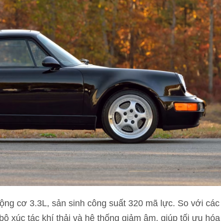
ộng cơ 3.3L, sản sinh công suất 320 mã lực. So với các
bộ xúc tác khí thải và hệ thống giảm âm, giúp tối ưu hóa