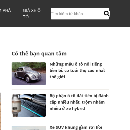
M PHÁ
GIÁ XE Ô
TÔ
Có thể bạn quan tâm
Những mẫu ô tô nổi tiếng
bền bỉ, có tuổi thọ cao nhất
thế giới
Bộ phận ô tô đắt tiền bị đánh
cắp nhiều nhất, trộm nhắm
nhiều ở xe hybrid
Xe SUV khung gầm rời hồi