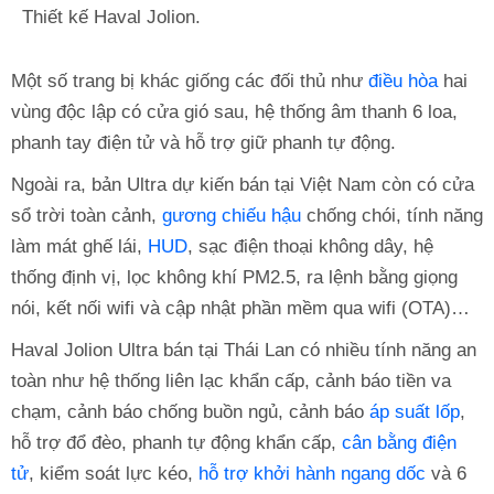
Thiết kế Haval Jolion.
Một số trang bị khác giống các đối thủ như
điều hòa
hai
vùng độc lập có cửa gió sau, hệ thống âm thanh 6 loa,
phanh tay điện tử và hỗ trợ giữ phanh tự động.
Ngoài ra, bản Ultra dự kiến bán tại Việt Nam còn có cửa
sổ trời toàn cảnh,
gương chiếu hậu
chống chói, tính năng
làm mát ghế lái,
HUD
, sạc điện thoại không dây, hệ
thống định vị, lọc không khí PM2.5, ra lệnh bằng giọng
nói, kết nối wifi và cập nhật phần mềm qua wifi (OTA)…
Haval Jolion Ultra bán tại Thái Lan có nhiều tính năng an
toàn như hệ thống liên lạc khẩn cấp, cảnh báo tiền va
chạm, cảnh báo chống buồn ngủ, cảnh báo
áp suất lốp
,
hỗ trợ đổ đèo, phanh tự động khẩn cấp,
cân bằng điện
tử
, kiểm soát lực kéo,
hỗ trợ khởi hành ngang dốc
và 6