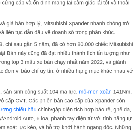
 cứng cáp và ổn định mang lại cảm giác lái tốt và thoải
 và giá bán hợp lý, Mitsubishi Xpander nhanh chóng trở
à liên tục dẫn đầu về doanh số trong phân khúc.
8, chỉ sau gần 5 năm, đã có hơn 80.000 chiếc Mitsubishi
ật Bản này cũng đã đạt nhiều thành tích ấn tượng như
rong top 3 mẫu xe bán chạy nhất năm 2022, và giành
c đơn vị báo chí uy tín, ở nhiều hạng mục khác nhau vớ
, sản sinh công suất 104 mã lực,
mô-men xoắn
141Nm,
 vô cấp CVT. Các phiên bản cao cấp của Xpander còn
ương chiếu hậu
chỉnh/gập điện tích hợp báo rẽ, ghế da,
/Android Auto, 6 loa, phanh tay điện tử với tính năng tự
ểm soát lực kéo, và hỗ trợ khởi hành ngang dốc. Những