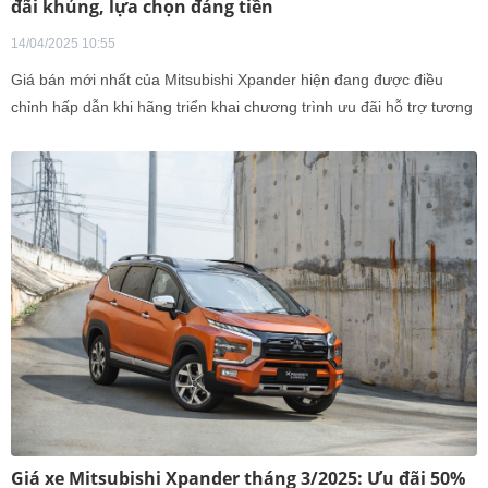
đãi khủng, lựa chọn đáng tiền
14/04/2025 10:55
Giá bán mới nhất của Mitsubishi Xpander hiện đang được điều
chỉnh hấp dẫn khi hãng triển khai chương trình ưu đãi hỗ trợ tương
đương 50% lệ phí trước bạ. Bên cạnh đó, khách hàng còn được
tặng kèm bộ phụ kiện chính hãng hoặc phiếu nhiên liệu, tùy theo
từng phiên bản và chính sách tại đại lý. Ưu đãi này không chỉ giúp
giảm đáng kể chi phí lăn bánh mà còn tăng thêm giá trị sử dụng
thực tế cho người mua.
Giá xe Mitsubishi Xpander tháng 3/2025: Ưu đãi 50%