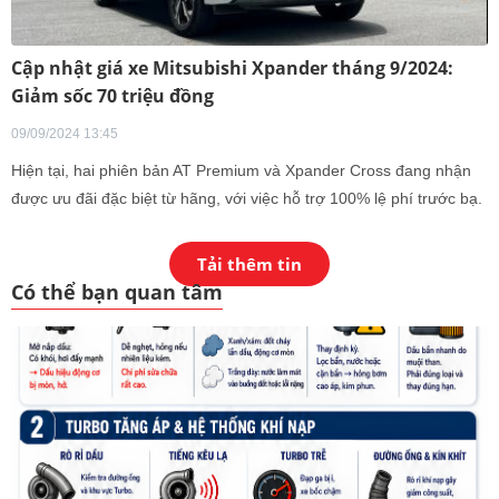
Cập nhật giá xe Mitsubishi Xpander tháng 9/2024:
Giảm sốc 70 triệu đồng
09/09/2024 13:45
Hiện tại, hai phiên bản AT Premium và Xpander Cross đang nhận
được ưu đãi đặc biệt từ hãng, với việc hỗ trợ 100% lệ phí trước bạ.
Đây là cơ hội lý tưởng cho những ai đang quan tâm đến dòng xe
này, giúp tiết kiệm một khoản chi phí đáng kể khi mua xe trong thời
Tải thêm tin
điểm hiện tại.
Có thể bạn quan tâm