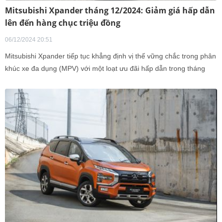
Mitsubishi Xpander tháng 12/2024: Giảm giá hấp dẫn
lên đến hàng chục triệu đồng
06/12/2024 20:51
Mitsubishi Xpander tiếp tục khẳng định vị thế vững chắc trong phân
khúc xe đa dụng (MPV) với một loạt ưu đãi hấp dẫn trong tháng
12/2024. Tất cả các phiên bản của Mitsubishi Xpander trong tháng
này đều được hỗ trợ 50% lệ phí trước bạ, cùng với những phần
quà giá trị như phiếu nhiên liệu và phụ kiện xe.