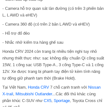
- Camera hỗ trợ quan sát làn đường (có trên 3 phiên bản
L, L AWD và eHEV)
- Camera 360 độ (có trên 2 bản L AWD và eHEV)
- Hỗ trợ đổ đèo
- Nhắc nhở kiểm tra hàng ghế sau
Honda CRV 2024 còn trang bị nhiều tiện nghi tuy nhỏ
nhưng thiết thực như: sạc không dây chuẩn Qi công suất
15W, 1 cổng sạc USB Type-A , 3 cổng Type-C và 1 cổng
12V. Xe được trang bị phanh tay điện tử kèm tính năng
tự động giữ phanh tạm thời (Brake Hold).
Tại Việt Nam,
Honda CRV
7 chỗ cạnh tranh với
Nissan
X-trail
,
Mitsubishi Outlander.
..Các đối thủ khác cùng
phân khúc C-SUV như
CX5
,
Sportage
, Toyota Cross chỉ