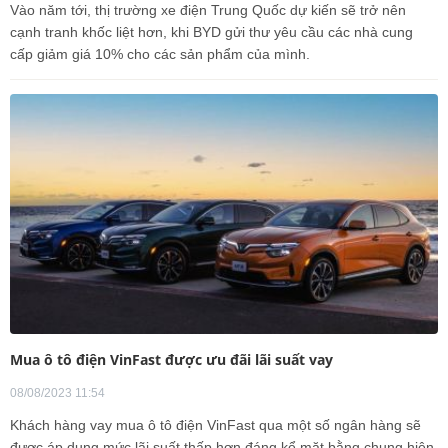
Vào năm tới, thị trường xe điện Trung Quốc dự kiến sẽ trở nên
cạnh tranh khốc liệt hơn, khi BYD gửi thư yêu cầu các nhà cung
cấp giảm giá 10% cho các sản phẩm của mình.
Mua ô tô điện VinFast được ưu đãi lãi suất vay
08/08/2023 11:54
Khách hàng vay mua ô tô điện VinFast qua một số ngân hàng sẽ
được áp dụng mức lãi suất thấp hơn đáng kể mặt bằng chung hiện