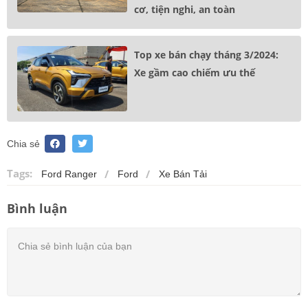
cơ, tiện nghi, an toàn
Top xe bán chạy tháng 3/2024:
Xe gầm cao chiếm ưu thế
Chia sẻ
Tags:
Ford Ranger
Ford
Xe Bán Tải
Bình luận