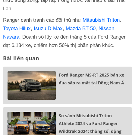
thức song song, lắp ráp trong nước và nhập khẩu Thái
Lan.
Ranger cạnh tranh các đối thủ như
Mitsubishi Triton
,
Toyota Hilux
,
Isuzu D-Max
,
Mazda BT-50
,
Nissan
Navara
. Doanh số lũy kế đến tháng 5 của Ford Ranger
đạt 6.134 xe, chiếm hơn 56% thị phần phân khúc.
Bài liên quan
Ford Ranger MS-RT 2025 bản xe
đua sắp ra mắt tại Đông Nam Á
So sánh Mitsubishi Triton
Athlete 2024 và Ford Ranger
Wildtrak 2024: thông số, động