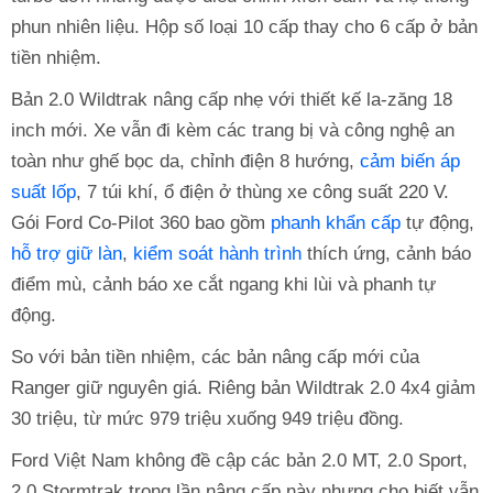
phun nhiên liệu. Hộp số loại 10 cấp thay cho 6 cấp ở bản
tiền nhiệm.
Bản 2.0 Wildtrak nâng cấp nhẹ với thiết kế la-zăng 18
inch mới. Xe vẫn đi kèm các trang bị và công nghệ an
toàn như ghế bọc da, chỉnh điện 8 hướng,
cảm biến áp
suất lốp
, 7 túi khí, ổ điện ở thùng xe công suất 220 V.
Gói Ford Co-Pilot 360 bao gồm
phanh khẩn cấp
tự động,
hỗ trợ giữ làn
,
kiểm soát hành trình
thích ứng, cảnh báo
điểm mù, cảnh báo xe cắt ngang khi lùi và phanh tự
động.
So với bản tiền nhiệm, các bản nâng cấp mới của
Ranger giữ nguyên giá. Riêng bản Wildtrak 2.0 4x4 giảm
30 triệu, từ mức 979 triệu xuống 949 triệu đồng.
Ford Việt Nam không đề cập các bản 2.0 MT, 2.0 Sport,
2.0 Stormtrak trong lần nâng cấp này nhưng cho biết vẫn