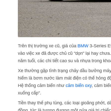
Trên thị trường xe cũ, giá của
BMW
3-Series E
vào việc xe đã được chủ cũ "dọn" lại hay chưa
năm tuổi, các chi tiết cao su và nhựa trong k
Xe thường gặp tình trạng chảy dầu bưởng máy, 
hiểm là bơm nước làm mát điện có thể hỏng độ
Hệ thống cảm biến như
cảm biến oxy
, cảm biế
xuống cấp".
Tiền thay thế phụ tùng, các loại gioăng phớt, 
đồng, tức là tương đương một nửa giá trị chiếc 