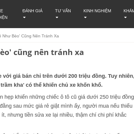
XE
ĐÁNH GIÁ
TƯ VẤN
KINH NGHIỆM
KHÁ
ĐIỆN
ẻ Như Bèo' Cũng Nên Tránh Xa
bèo' cũng nên tránh xa
 với giá bán chỉ trên dưới 200 triệu đồng. Tuy nhiên
trầm kha' có thể khiến chủ xe khốn khổ.
 hẹp khiến những chiếc ô tô cũ giá dưới 250 triệu đồng
 đằng sau mức giá rẻ giật mình ấy, người mua nếu thiếu
ít, nhưng tiền sửa xe lại nhiều, thậm chí chi phí khắc