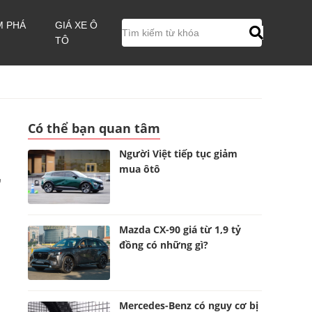
M PHÁ
GIÁ XE Ô
TÔ
Có thể bạn quan tâm
Người Việt tiếp tục giảm
mua ôtô
,
Mazda CX-90 giá từ 1,9 tỷ
đồng có những gì?
Mercedes-Benz có nguy cơ bị