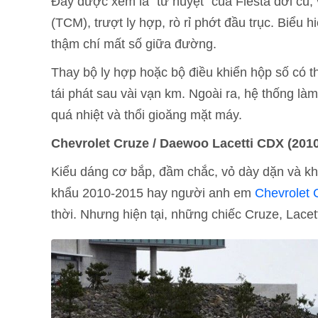
Đây được xem là "tử huyệt" của Fiesta đời cũ,
(TCM), trượt ly hợp, rò rỉ phớt đầu trục. Biểu h
thậm chí mất số giữa đường.
Thay bộ ly hợp hoặc bộ điều khiển hộp số có th
tái phát sau vài vạn km. Ngoài ra, hệ thống là
quá nhiệt và thổi gioăng mặt máy.
Chevrolet Cruze / Daewoo Lacetti CDX (2010
Kiểu dáng cơ bắp, đầm chắc, vỏ dày dặn và khô
khẩu 2010-2015 hay người anh em
Chevrolet 
thời. Nhưng hiện tại, những chiếc Cruze, Lacet