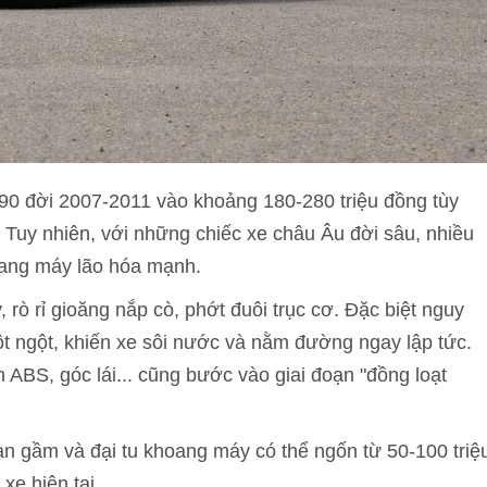
90 đời 2007-2011 vào khoảng 180-280 triệu đồng tùy
. Tuy nhiên, với những chiếc xe châu Âu đời sâu, nhiều
hoang máy lão hóa mạnh.
rò rỉ gioăng nắp cò, phớt đuôi trục cơ. Đặc biệt nguy
t ngột, khiến xe sôi nước và nằm đường ngay lập tức.
n ABS, góc lái... cũng bước vào giai đoạn "đồng loạt
dàn gầm và đại tu khoang máy có thể ngốn từ 50-100 triệ
xe hiện tại.