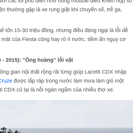
 với các lỗi phổ biến như hỏng module điều khiển hộp số
iện thường gặp là xe rung giật khi chuyển số, trễ ga,
ể tốn 15-30 triệu đồng, nhưng điều đáng ngại là lỗi dễ
m mát của Fiesta cũng hay rò rỉ nước, tiềm ẩn nguy cơ
 - 2015): "Ông hoàng" lỗi vặt
ng gian nội thất rộng rãi từng giúp Lacetti CDX nhập
Cruze
được lắp ráp trong nước làm mưa làm gió một
ti CDX cũ lại là nỗi ngán ngẩm của nhiều thợ xe.