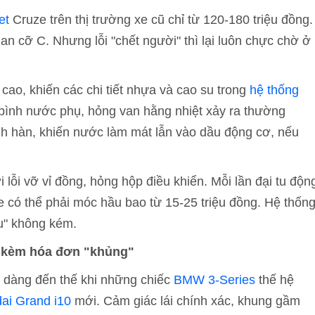
et
Cruze trên thị trường xe cũ chỉ từ 120-180 triệu đồng.
n cỡ C. Nhưng lỗi "chết người" thì lại luôn chực chờ ở
cao, khiến các chi tiết nhựa và cao su trong
hệ thống
ình nước phụ, hỏng van hằng nhiệt xảy ra thường
nh hàn, khiến nước làm mát lẫn vào dầu động cơ, nếu
 lỗi vỡ vỉ đồng, hỏng hộp điều khiển. Mỗi lần đại tu độn
e có thể phải móc hầu bao từ 15-25 triệu đồng. Hệ thốn
ầu" không kém.
i kèm hóa đơn "khủng"
 dàng đến thế khi những chiếc
BMW 3-Series
thế hệ
ai Grand i10
mới. Cảm giác lái chính xác, khung gầm