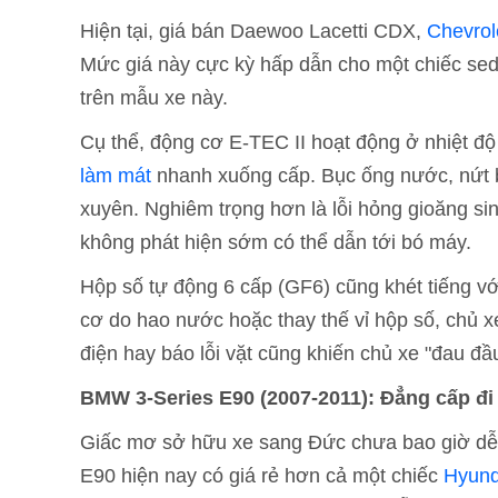
Hiện tại, giá bán Daewoo Lacetti CDX,
Chevrol
Mức giá này cực kỳ hấp dẫn cho một chiếc seda
trên mẫu xe này.
Cụ thể, động cơ E-TEC II hoạt động ở nhiệt độ 
làm mát
nhanh xuống cấp. Bục ống nước, nứt b
xuyên. Nghiêm trọng hơn là lỗi hỏng gioăng si
không phát hiện sớm có thể dẫn tới bó máy.
Hộp số tự động 6 cấp (GF6) cũng khét tiếng với
cơ do hao nước hoặc thay thế vỉ hộp số, chủ x
điện hay báo lỗi vặt cũng khiến chủ xe "đau đ
BMW 3-Series E90 (2007-2011): Đẳng cấp đ
Giấc mơ sở hữu xe sang Đức chưa bao giờ dễ
E90 hiện nay có giá rẻ hơn cả một chiếc
Hyund