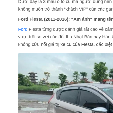
Dưới đây là 3 mẫu ô tô cũ mà người dùng nên 
không muốn trở thành “khách VIP” của các ga
Ford Fiesta (2011-2016): "Ám ảnh" mang tê
Ford
Fiesta từng được đánh giá rất cao về cả
vượt trội so với các đối thủ Nhật Bản hay Hàn
không cứu nổi giá trị xe cũ của Fiesta, đặc biệt