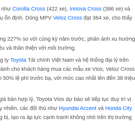
o như
Corolla Cross
(422 xe),
Innova Cross
(386 xe) và
thụ ổn định. Dòng MPV
Veloz Cross
đạt 364 xe, cho thấy
bằng 227% so với cùng kỳ năm trước, phản ánh xu hướng
iệu và thân thiện với môi trường.
g ty
Toyota
Tài chính Việt Nam và hệ thống đại lý trên
 dành cho khách hàng mua các mẫu xe Vios, Veloz Cross
 50% lệ phí trước bạ, với mức cao nhất lên đến 38 triệu
á bán hợp lý, Toyota Vios dự báo sẽ tiếp tục duy trì vị
y nhiên, các đối thủ như
Hyundai Accent
và
Honda City
bị, tạo ra áp lực cạnh tranh không nhỏ trên thị trường