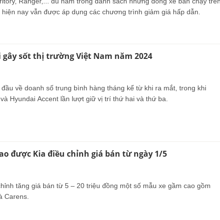
ritory, Ranger,... dù nằm trong danh sách những dòng xe bán chạy trê
g hiện nay vẫn được áp dụng các chương trình giảm giá hấp dẫn.
i gây sốt thị trường Việt Nam năm 2024
đầu về doanh số trung bình hàng tháng kể từ khi ra mắt, trong khi
và Hyundai Accent lần lượt giữ vị trí thứ hai và thứ ba.
ao được Kia điều chỉnh giá bán từ ngày 1/5
 chỉnh tăng giá bán từ 5 – 20 triệu đồng một số mẫu xe gầm cao gồm
và Carens.