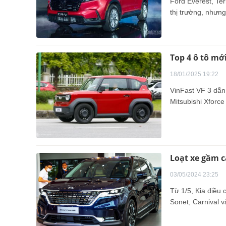
Ford Everest, Ter
thị trường, nhưn
Top 4 ô tô mớ
18/01/2025 19:22
VinFast VF 3 dẫn 
Mitsubishi Xforce 
Loạt xe gầm c
03/05/2024 23:25
Từ 1/5, Kia điều
Sonet, Carnival 