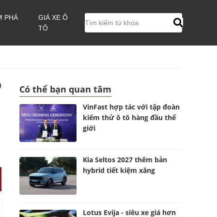
M PHÁ
GIÁ XE Ô
TÔ
p
Có thể bạn quan tâm
VinFast hợp tác với tập đoàn
kiểm thử ô tô hàng đầu thế
giới
Kia Seltos 2027 thêm bản
hybrid tiết kiệm xăng
Lotus Evija - siêu xe giá hơn