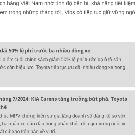
ch hàng Việt Nam nhờ tính độ bền bỉ, khả năng tiết kiệ
 xem trong những tháng tới, Vios có tiếp tục giữ vững ngô
 đãi 50% lệ phí trước bạ nhiều dòng xe
i điểm cuối chính sách giảm 50% lệ phí trước bạ ô tô sản
ước còn hiệu lực. Toyota tiếp tục ưu đãi nhiều dòng xe trong
háng 7/2024: KIA Carens tăng trưởng bứt phá, Toyota
thế
khúc MPV chứng kiến sự gia tăng doanh số đáng kể so với
t, hai mẫu xe dẫn đầu trong phân khúc đều giữ vững ngôi vị
t cứ xáo trộn nào về vị trí.