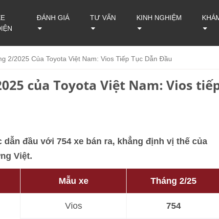
XE
ĐÁNH GIÁ
TƯ VẤN
KINH NGHIỆM
KHÁ
ĐIỆN
 2/2025 Của Toyota Việt Nam: Vios Tiếp Tục Dẫn Đầu
025 của Toyota Việt Nam: Vios tiế
 dẫn đầu với 754 xe bán ra, khẳng định vị thế của
ng Việt.
Mẫu xe
Tháng 2/25
Vios
754