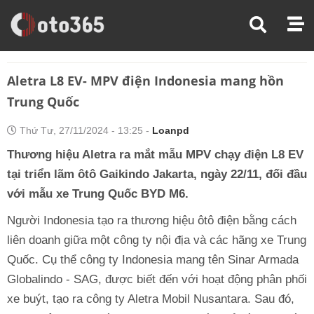
Trang Chủ
Tin Xe
Aletra L8 EV- MPV Điện Indonesia Mang Hồn Trung Quốc
Aletra L8 EV- MPV điện Indonesia mang hồn
Trung Quốc
Thứ Tư, 27/11/2024 - 13:25 -
Loanpd
Thương hiệu Aletra ra mắt mẫu MPV chạy điện L8 EV
tại triển lãm ôtô Gaikindo Jakarta, ngày 22/11, đối đầu
với mẫu xe Trung Quốc BYD M6.
Người Indonesia tạo ra thương hiệu ôtô điện bằng cách
liên doanh giữa một công ty nội địa và các hãng xe Trung
Quốc. Cụ thể công ty Indonesia mang tên Sinar Armada
Globalindo - SAG, được biết đến với hoạt động phân phối
xe buýt, tạo ra công ty Aletra Mobil Nusantara. Sau đó,