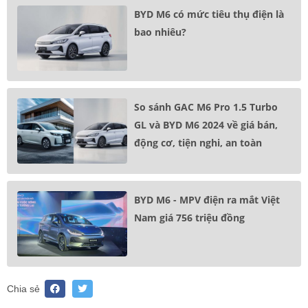
BYD M6 có mức tiêu thụ điện là
bao nhiêu?
So sánh GAC M6 Pro 1.5 Turbo
GL và BYD M6 2024 về giá bán,
động cơ, tiện nghi, an toàn
BYD M6 - MPV điện ra mắt Việt
Nam giá 756 triệu đồng
Chia sẻ