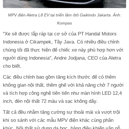
MPV điện Aletra L8 EV tại triển lãm ôtô Gaikindo Jakarta. Ảnh:
Kompas
"Xe sẽ được lắp ráp tại cơ sở của PT Handal Motors
Indonesia ở Cikampek, Tây Java. Có nhiều điều chỉnh
chúng tôi đã thực hiện để chiếc xe này phù hợp hơn với
người dùng Indonesia", Andre Jodjana, CEO của Aletra
cho biết.
Các điều chỉnh bao gồm tăng kích thước để có thêm
không gian nội thất, thêm ghế với khả năng chở 7 người
và tích hợp công nghệ tiên tiến như màn hình LED 12,4
inch, đèn nội thất 72 màu và sạc không dây.
Tất cả đều nhằm tăng cường sự thoải mái và vượt trội
khi so sánh với các mẫu MPV điện khác cùng phân
khúc. Nội thất sử dụng da bọc, bảng điều khiển vân gỗ