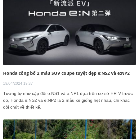
Honda công bố 2 mẫu SUV coupe tuyệt đẹp e:NS2 và e:NP2
19/04/2024 19:37
Tương tự như cặp đôi e:NS1 và e:NP1 dựa trên cơ sở HR-V trước
đó, Honda e:NS2 và e:NP2 là 2 mẫu xe giống hệt nhau, chỉ khác
đôi chút về thiết kế.