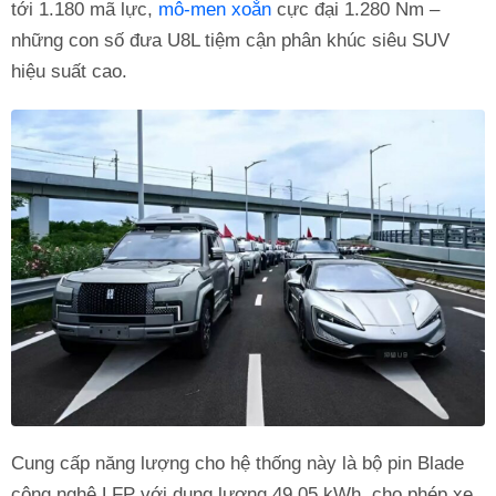
tới 1.180 mã lực,
mô-men xoắn
cực đại 1.280 Nm –
những con số đưa U8L tiệm cận phân khúc siêu SUV
hiệu suất cao.
Cung cấp năng lượng cho hệ thống này là bộ pin Blade
công nghệ LFP với dung lượng 49,05 kWh, cho phép xe