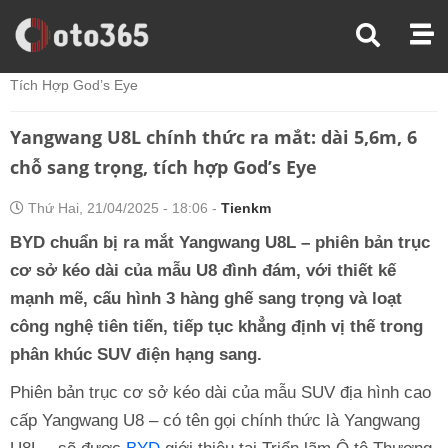
Trang Chủ
Xe Điện
Yangwang U8L Chính Thức Ra Mắt: Dài 5,6m, 6 Chỗ Sang Trọng,
Tích Hợp God’s Eye
Yangwang U8L chính thức ra mắt: dài 5,6m, 6
chỗ sang trọng, tích hợp God’s Eye
Thứ Hai, 21/04/2025 - 18:06 -
Tienkm
BYD chuẩn bị ra mắt Yangwang U8L – phiên bản trục
cơ sở kéo dài của mẫu U8 đình đám, với thiết kế
mạnh mẽ, cấu hình 3 hàng ghế sang trọng và loạt
công nghệ tiên tiến, tiếp tục khẳng định vị thế trong
phân khúc SUV điện hạng sang.
Phiên bản trục cơ sở kéo dài của mẫu SUV địa hình cao
cấp Yangwang U8 – có tên gọi chính thức là Yangwang