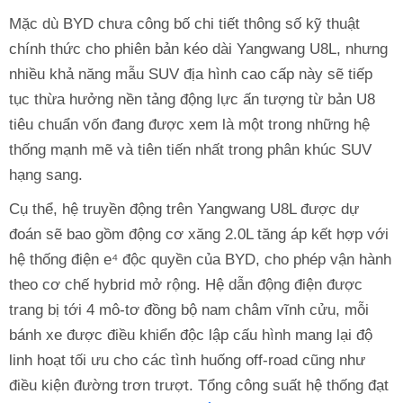
Mặc dù BYD chưa công bố chi tiết thông số kỹ thuật
chính thức cho phiên bản kéo dài Yangwang U8L, nhưng
nhiều khả năng mẫu SUV địa hình cao cấp này sẽ tiếp
tục thừa hưởng nền tảng động lực ấn tượng từ bản U8
tiêu chuẩn vốn đang được xem là một trong những hệ
thống mạnh mẽ và tiên tiến nhất trong phân khúc SUV
hạng sang.
Cụ thể, hệ truyền động trên Yangwang U8L được dự
đoán sẽ bao gồm động cơ xăng 2.0L tăng áp kết hợp với
hệ thống điện e⁴ độc quyền của BYD, cho phép vận hành
theo cơ chế hybrid mở rộng. Hệ dẫn động điện được
trang bị tới 4 mô-tơ đồng bộ nam châm vĩnh cửu, mỗi
bánh xe được điều khiển độc lập cấu hình mang lại độ
linh hoạt tối ưu cho các tình huống off-road cũng như
điều kiện đường trơn trượt. Tổng công suất hệ thống đạt