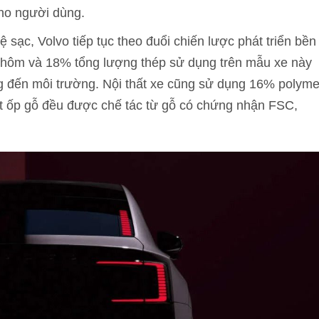
cho người dùng.
 sạc, Volvo tiếp tục theo đuổi chiến lược phát triển bền
nhôm và 18% tổng lượng thép sử dụng trên mẫu xe này
ộng đến môi trường. Nội thất xe cũng sử dụng 16% polym
 tiết ốp gỗ đều được chế tác từ gỗ có chứng nhận FSC,