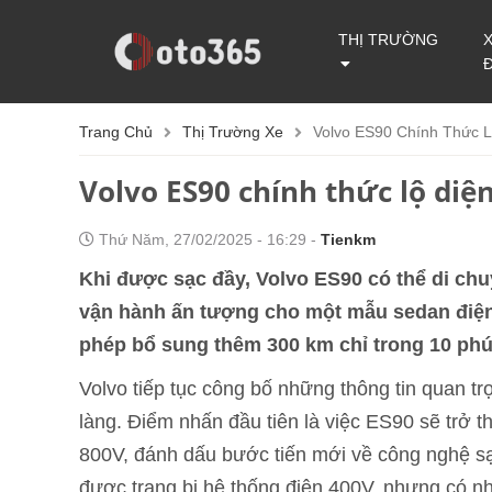
THỊ TRƯỜNG
Trang Chủ
Thị Trường Xe
Volvo ES90 Chính Thức L
Volvo ES90 chính thức lộ diệ
Thứ Năm, 27/02/2025 - 16:29 -
Tienkm
Khi được sạc đầy, Volvo ES90 có thể di ch
vận hành ấn tượng cho một mẫu sedan điện.
phép bổ sung thêm 300 km chỉ trong 10 phú
Volvo tiếp tục công bố những thông tin quan t
làng. Điểm nhấn đầu tiên là việc ES90 sẽ trở 
800V, đánh dấu bước tiến mới về công nghệ s
được trang bị hệ thống điện 400V, nhưng có n