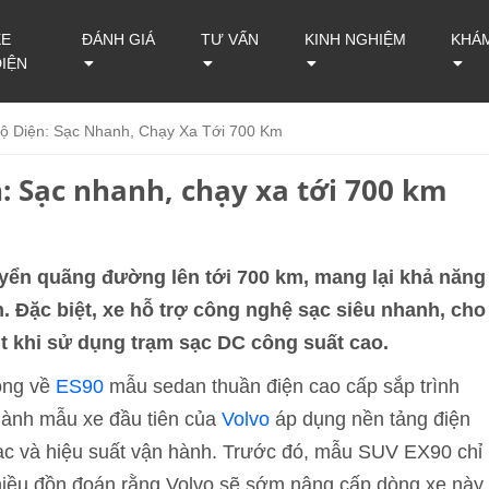
XE
ĐÁNH GIÁ
TƯ VẤN
KINH NGHIỆM
KHÁ
ĐIỆN
ộ Diện: Sạc Nhanh, Chạy Xa Tới 700 Km
n: Sạc nhanh, chạy xa tới 700 km
uyển quãng đường lên tới 700 km, mang lại khả năng
 Đặc biệt, xe hỗ trợ công nghệ sạc siêu nhanh, cho
t khi sử dụng trạm sạc DC công suất cao.
rọng về
ES90
mẫu sedan thuần điện cao cấp sắp trình
thành mẫu xe đầu tiên của
Volvo
áp dụng nền tảng điện
ạc và hiệu suất vận hành. Trước đó, mẫu SUV EX90 chỉ
hiều đồn đoán rằng Volvo sẽ sớm nâng cấp dòng xe này