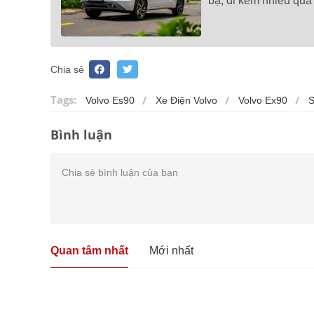
bạ, đi kèm nhiều quà
Chia sẻ
Tags:
Volvo Es90
Xe Điện Volvo
Volvo Ex90
S
Bình luận
Quan tâm nhất
Mới nhất