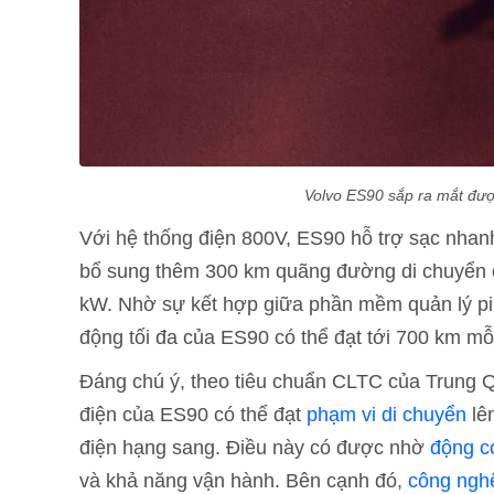
Volvo ES90 sắp ra mắt đượ
Với hệ thống điện 800V, ES90 hỗ trợ sạc nhan
bổ sung thêm 300 km quãng đường di chuyển ch
kW. Nhờ sự kết hợp giữa phần mềm quản lý pin 
động tối đa của ES90 có thể đạt tới 700 km mỗ
Đáng chú ý, theo tiêu chuẩn CLTC của Trung 
điện của ES90 có thể đạt
phạm vi di chuyển
lê
điện hạng sang. Điều này có được nhờ
động c
và khả năng vận hành. Bên cạnh đó,
công ngh