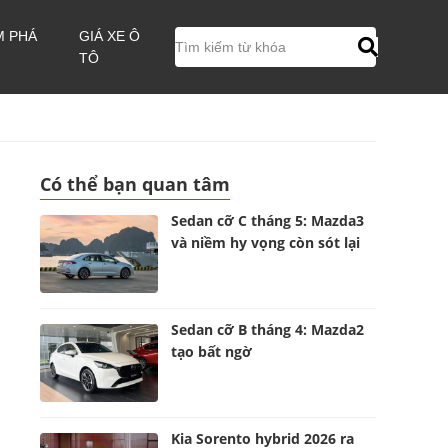
M PHÁ
GIÁ XE Ô
TÔ
Có thể bạn quan tâm
Sedan cỡ C tháng 5: Mazda3
và niềm hy vọng còn sót lại
Sedan cỡ B tháng 4: Mazda2
tạo bất ngờ
Kia Sorento hybrid 2026 ra